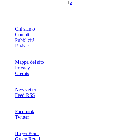
1
2
INFO
Chi siamo
Contatti
Pubblicità
Riviste
Mappa del sito
Privacy
Credits
Newsletter
Feed RSS
SOCIAL
Facebook
Twitter
NETWORKS
Buyer Point
Green Retail