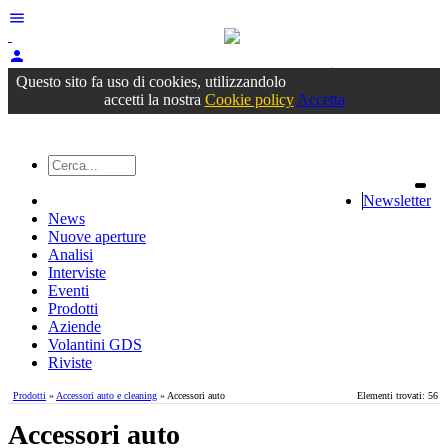
menu
person
Accedi
oppure registrati
Questo sito fa uso di cookies, utilizzandolo
accetti la nostra
Cookie policy
Accetta
Newsletter
News
Nuove aperture
Analisi
Interviste
Eventi
Prodotti
Aziende
Volantini GDS
Riviste
Prodotti
»
Accessori auto e cleaning
» Accessori auto
Elementi trovati: 56
Accessori auto