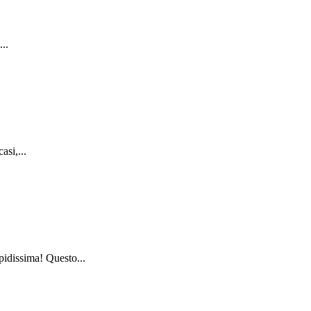
..
asi,...
pidissima! Questo...