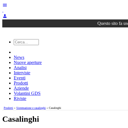
menu
person
Questo sito fa us
News
Nuove aperture
Analisi
Interviste
Eventi
Prodotti
Aziende
Volantini GDS
Riviste
Prodotti
»
Sistemazione e casalinghi
» Casalinghi
Casalinghi