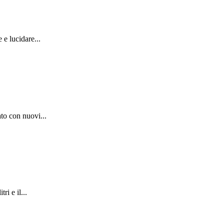
e lucidare...
to con nuovi...
i e il...