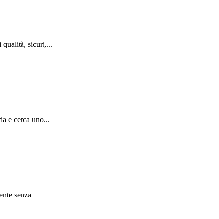
ualità, sicuri,...
ia e cerca uno...
ente senza...