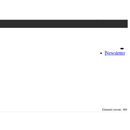
Accedi
oppure registrati
Newsletter
Elementi trovati: 484