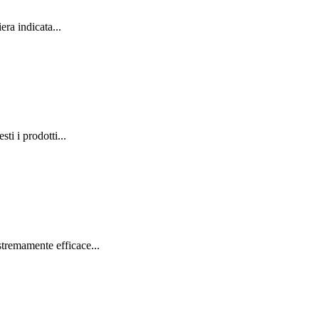
ra indicata...
i i prodotti...
stremamente efficace...