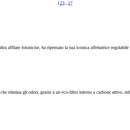
1
2
3
...
17
ra affilate fotoincise, ha ripensato la sua iconica affettatrice regolabile
e elimina gli odori, grazie a un eco-filtro interno a carbone attivo, riduce