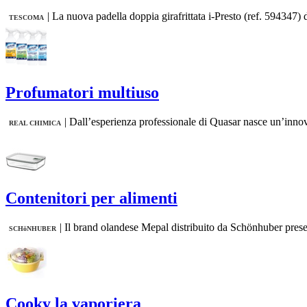
|
La nuova padella doppia girafrittata i-Presto (ref. 594347) 
TESCOMA
Profumatori multiuso
|
Dall’esperienza professionale di Quasar nasce un’innova
REAL CHIMICA
Contenitori per alimenti
|
Il brand olandese Mepal distribuito da Schönhuber present
SCHöNHUBER
Cooky la vaporiera