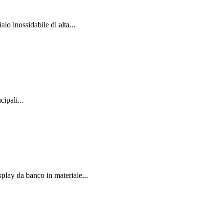
io inossidabile di alta...
ipali...
splay da banco in materiale...