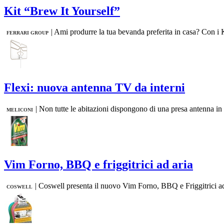
Kit “Brew It Yourself”
|
Ami produrre la tua bevanda preferita in casa? Con i Ki
FERRARI GROUP
Flexi: nuova antenna TV da interni
|
Non tutte le abitazioni dispongono di una presa antenna in og
MELICONI
Vim Forno, BBQ e friggitrici ad aria
|
Coswell presenta il nuovo Vim Forno, BBQ e Friggitrici ad a
COSWELL