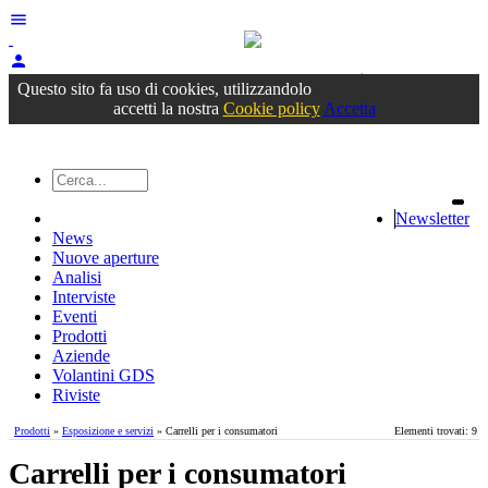
menu
person
Accedi
oppure registrati
Questo sito fa uso di cookies, utilizzandolo
accetti la nostra
Cookie policy
Accetta
Newsletter
News
Nuove aperture
Analisi
Interviste
Eventi
Prodotti
Aziende
Volantini GDS
Riviste
Prodotti
»
Esposizione e servizi
» Carrelli per i consumatori
Elementi trovati: 9
Carrelli per i consumatori