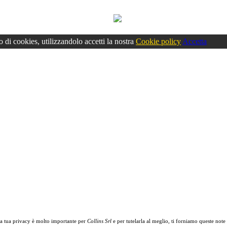
o di cookies, utilizzandolo accetti la nostra
Cookie policy
Accetta
La tua privacy è molto importante per
Collins Srl
e per tutelarla al meglio, ti forniamo queste note 