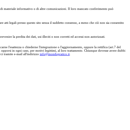
io di materiale informativo o di altre comunicazioni. Il loro mancato conferimento può
re atti legali presso questo sito senza il suddetto consenso, a meno che ciò non sia consentito
venire la perdita dei dati, usi illeciti o non corretti ed accessi non autorizzati.
carne l'esattezza o chiederne l'integrazione o l'aggiornamento, oppure la rettifica (art.7 del
di opporsi in ogni caso, per motivi legittimi, al loro trattamento. Chiunque dovesse avere dubbi
rci tramite e-mail all'indirizzo
info@mondopratico.it
.