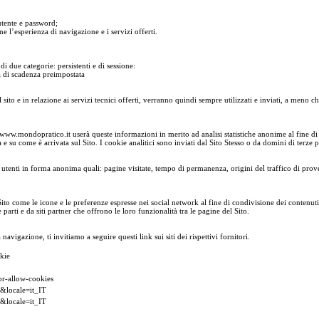
 utente e password;
e l’esperienza di navigazione e i servizi offerti.
i due categorie: persistenti e di sessione:
a di scadenza preimpostata
sito e in relazione ai servizi tecnici offerti, verranno quindi sempre utilizzati e inviati, a meno
www.mondopratico.it userà queste informazioni in merito ad analisi statistiche anonime al fine di mig
e su come è arrivata sul Sito. I cookie analitici sono inviati dal Sito Stesso o da domini di terze p
li utenti in forma anonima quali: pagine visitate, tempo di permanenza, origini del traffico di pro
Sito come le icone e le preferenze espresse nei social network al fine di condivisione dei contenuti
parti e da siti partner che offrono le loro funzionalità tra le pagine del Sito.
vigazione, ti invitiamo a seguire questi link sui siti dei rispettivi fornitori.
kie
or-allow-cookies
T&locale=it_IT
T&locale=it_IT