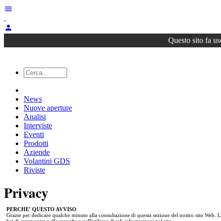
menu
person
Questo sito fa us
News
Nuove aperture
Analisi
Interviste
Eventi
Prodotti
Aziende
Volantini GDS
Riviste
Privacy
PERCHE' QUESTO AVVISO
Grazie per dedicare qualche minuto alla consultazione di questa sezione del nostro sito Web. 
hai di intervenire nella raccolta e nell'utilizzo di tali informazioni nel sito.