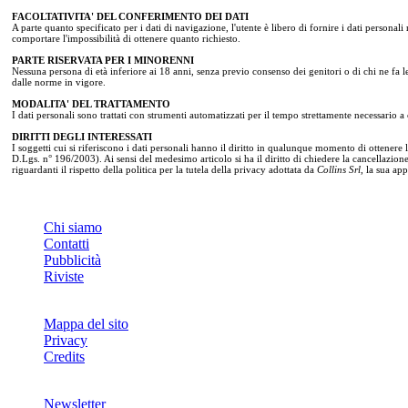
FACOLTATIVITA' DEL CONFERIMENTO DEI DATI
A parte quanto specificato per i dati di navigazione, l'utente è libero di fornire i dati personali 
comportare l'impossibilità di ottenere quanto richiesto.
PARTE RISERVATA PER I MINORENNI
Nessuna persona di età inferiore ai 18 anni, senza previo consenso dei genitori o di chi ne fa l
dalle norme in vigore.
MODALITA' DEL TRATTAMENTO
I dati personali sono trattati con strumenti automatizzati per il tempo strettamente necessario a c
DIRITTI DEGLI INTERESSATI
I soggetti cui si riferiscono i dati personali hanno il diritto in qualunque momento di ottenere 
D.Lgs. n° 196/2003). Ai sensi del medesimo articolo si ha il diritto di chiedere la cancellazion
riguardanti il rispetto della politica per la tutela della privacy adottata da
Collins Srl
, la sua ap
INFO
Chi siamo
Contatti
Pubblicità
Riviste
Mappa del sito
Privacy
Credits
Newsletter