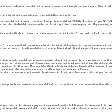
e in materia di protezione dei dati personali a coloro che interagiscono con i servizi Web di Collins
per altri siti Web eventualmente consultati dall'utente tramite link.
tezione dei dati personali, riunite nel Gruppo istituito dall'art.29 della Direttiva Europea N° 95
formazioni che i titolari del trattamento devono fornire agli utenti quando questi si collegano a pa
cate o identificabili. Il titolare del trattamento dei dati è il
Collins Srl
con sede in Via G. Pezzotti,
ns Srl
e sono curati solo da personale tecnico incaricato del trattamento, oppure da eventuali inc
riale informativo (quali newsletter, ecc) sono utilizzati al solo fine di eseguire il servizio o la pre
siscono, nel corso del loro normale esercizio, alcuni dati personali la cui trasmissione è implicit
 che per loro stessa natura potrebbero, attraverso elaborazioni ed associazioni con dati detenuti da te
 notazione URI (Uniform Resource Identifier) delle risorse richieste, l'orario della richiesta, il meto
ri parametri relativi al sistema operativo e all'ambiente informatico dell'utente.
el sito e per controllarne il corretto funzionamento. I dati potrebbero essere utilizzati per l'accerta
ito comporta la successiva acquisizione dell'indirizzo del mittente, necessario per rispondere alle ric
enti per l’utenza che visiona le pagine di www.mondopratico.it. Gli utenti che visionano il Sito, v
y utilizzate dal browser web dell’Utente. Vi sono vari tipi di cookie, alcuni per rendere più efficace