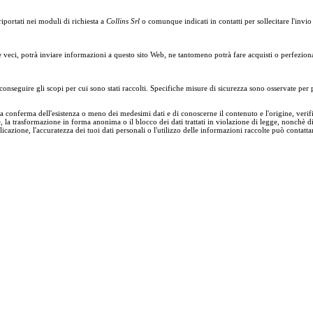
riportati nei moduli di richiesta a
Collins Srl
o comunque indicati in contatti per sollecitare l'inv
e veci, potrà inviare informazioni a questo sito Web, ne tantomeno potrà fare acquisti o perfeziona
onseguire gli scopi per cui sono stati raccolti. Specifiche misure di sicurezza sono osservate per pre
la conferma dell'esistenza o meno dei medesimi dati e di conoscerne il contenuto e l'origine, verifi
e, la trasformazione in forma anonima o il blocco dei dati trattati in violazione di legge, nonchè 
plicazione, l'accuratezza dei tuoi dati personali o l'utilizzo delle informazioni raccolte può contatta