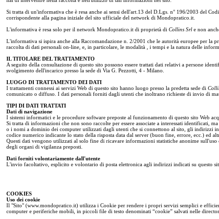
Si tratta di un'informativa che è resa anche ai sensi dell'art.13 del D.Lgs. n° 196/2003 del Codic
corrispondente alla pagina iniziale del sito ufficiale del network di Mondopratico.it.
L'informativa è resa solo per il network Mondopratico.it di proprietà di
Collins Srl
e non anche 
L'informativa si ispira anche alla Raccomandazione n. 2/2001 che le autorità europee per la pro
raccolta di dati personali on-line, e, in particolare, le modalità , i tempi e la natura delle in
IL TITOLARE DEL TRATTAMENTO
A seguito della consultazione di questo sito possono essere trattati dati relativi a persone identifi
svolgimento dell'incarico presso la sede di Via G. Pezzotti, 4 - Milano.
LUOGO DI TRATTAMENTO DEI DATI
I trattamenti connessi ai servizi Web di questo sito hanno luogo presso la predetta sede di
Colli
comunicato o diffuso. I dati personali forniti dagli utenti che inoltrano richieste di invio di mate
TIPI DI DATI TRATTATI
Dati di navigazione
I sistemi informatici e le procedure software preposte al funzionamento di questo sito Web acqui
Si tratta di informazioni che non sono raccolte per essere associate a interessati identificati, ma
o i nomi a dominio dei computer utilizzati dagli utenti che si connettono al sito, gli indirizzi in
codice numerico indicante lo stato della risposta data dal server (buon fine, errore, ecc.) ed alt
Questi dati vengono utilizzati al solo fine di ricavare informazioni statistiche anonime sull'uso d
degli organi di vigilanza preposti.
Dati forniti volontariamente dall'utente
L'invio facoltativo, esplicito e volontario di posta elettronica agli indirizzi indicati su questo s
COOKIES
Uso dei cookie
Il "Sito" (www.mondopratico.it) utilizza i Cookie per rendere i propri servizi semplici e effici
computer e periferiche mobili, in piccoli file di testo denominati “cookie” salvati nelle director