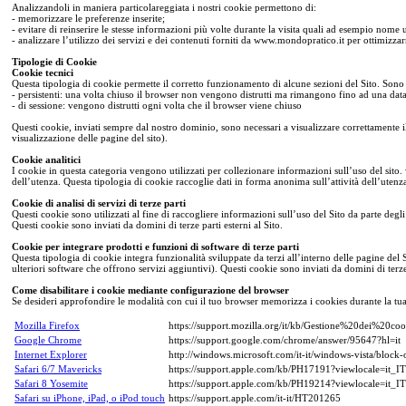
Analizzandoli in maniera particolareggiata i nostri cookie permettono di:
- memorizzare le preferenze inserite;
- evitare di reinserire le stesse informazioni più volte durante la visita quali ad esempio nome
- analizzare l’utilizzo dei servizi e dei contenuti forniti da www.mondopratico.it per ottimizzarn
Tipologie di Cookie
Cookie tecnici
Questa tipologia di cookie permette il corretto funzionamento di alcune sezioni del Sito. Sono d
- persistenti: una volta chiuso il browser non vengono distrutti ma rimangono fino ad una dat
- di sessione: vengono distrutti ogni volta che il browser viene chiuso
Questi cookie, inviati sempre dal nostro dominio, sono necessari a visualizzare correttamente il 
visualizzazione delle pagine del sito).
Cookie analitici
I cookie in questa categoria vengono utilizzati per collezionare informazioni sull’uso del sito. 
dell’utenza. Questa tipologia di cookie raccoglie dati in forma anonima sull’attività dell’utenza 
Cookie di analisi di servizi di terze parti
Questi cookie sono utilizzati al fine di raccogliere informazioni sull’uso del Sito da parte deg
Questi cookie sono inviati da domini di terze parti esterni al Sito.
Cookie per integrare prodotti e funzioni di software di terze parti
Questa tipologia di cookie integra funzionalità sviluppate da terzi all’interno delle pagine del 
ulteriori software che offrono servizi aggiuntivi). Questi cookie sono inviati da domini di terze 
Come disabilitare i cookie mediante configurazione del browser
Se desideri approfondire le modalità con cui il tuo browser memorizza i cookies durante la tua na
Mozilla Firefox
https://support.mozilla.org/it/kb/Gestione%20dei%20coo
Google Chrome
https://support.google.com/chrome/answer/95647?hl=it
Internet Explorer
http://windows.microsoft.com/it-it/windows-vista/block-
Safari 6/7 Mavericks
https://support.apple.com/kb/PH17191?viewlocale=it_I
Safari 8 Yosemite
https://support.apple.com/kb/PH19214?viewlocale=it_I
Safari su iPhone, iPad, o iPod touch
https://support.apple.com/it-it/HT201265