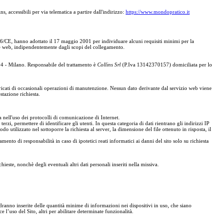
, accessibili per via telematica a partire dall'indirizzo:
https://www.mondopratico.it
/46/CE, hanno adottato il 17 maggio 2001 per individuare alcuni requisiti minimi per la
gine web, indipendentemente dagli scopi del collegamento.
 4 - Milano. Responsabile del trattamento è
Collins Srl
(P.Iva 13142370157) domiciliata per lo
aricati di occasionali operazioni di manutenzione. Nessun dato derivante dal servizio web viene
stazione richiesta.
a nell'uso dei protocolli di comunicazione di Internet.
rzi, permettere di identificare gli utenti. In questa categoria di dati rientrano gli indirizzi IP
do utilizzato nel sottoporre la richiesta al server, la dimensione del file ottenuto in risposta, il
mento di responsabilità in caso di ipotetici reati informatici ai danni del sito solo su richiesta
hieste, nonchè degli eventuali altri dati personali inseriti nella missiva.
edranno inserite delle quantità minime di informazioni nei dispositivi in uso, che siano
 l’uso del Sito, altri per abilitare determinate funzionalità.