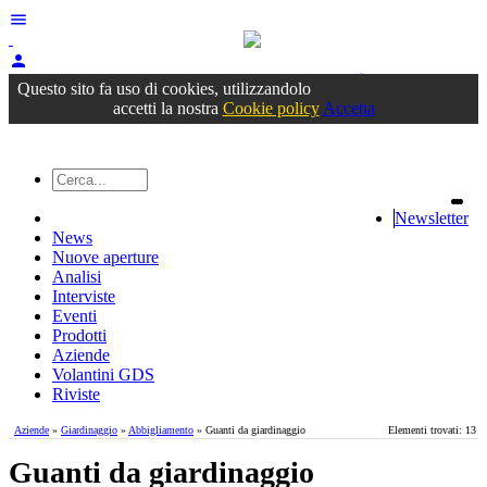
menu
person
Accedi
oppure registrati
Questo sito fa uso di cookies, utilizzandolo
accetti la nostra
Cookie policy
Accetta
Newsletter
News
Nuove aperture
Analisi
Interviste
Eventi
Prodotti
Aziende
Volantini GDS
Riviste
Aziende
»
Giardinaggio
»
Abbigliamento
» Guanti da giardinaggio
Elementi trovati: 13
Guanti da giardinaggio