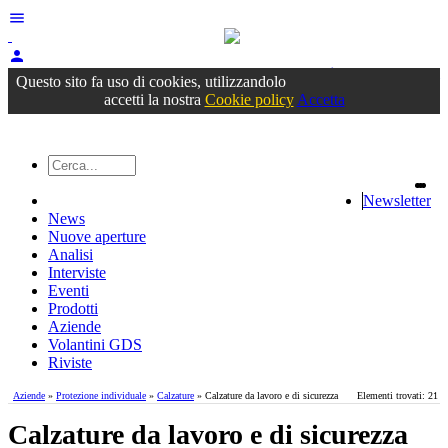
menu
person
Accedi
oppure registrati
Questo sito fa uso di cookies, utilizzandolo
accetti la nostra
Cookie policy
Accetta
Newsletter
News
Nuove aperture
Analisi
Interviste
Eventi
Prodotti
Aziende
Volantini GDS
Riviste
Aziende
»
Protezione individuale
»
Calzature
» Calzature da lavoro e di sicurezza
Elementi trovati: 21
Calzature da lavoro e di sicurezza