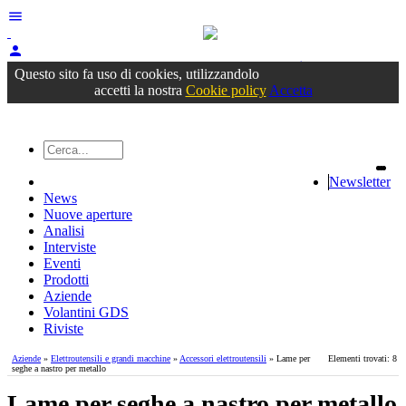
menu
person
Accedi
oppure registrati
Questo sito fa uso di cookies, utilizzandolo
accetti la nostra
Cookie policy
Accetta
Newsletter
News
Nuove aperture
Analisi
Interviste
Eventi
Prodotti
Aziende
Volantini GDS
Riviste
Aziende
»
Elettroutensili e grandi macchine
»
Accessori elettroutensili
» Lame per
Elementi trovati: 8
seghe a nastro per metallo
Lame per seghe a nastro per metallo