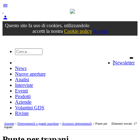
menu
person
Accedi
oppure registrati
Questo sito fa uso di cookies, utilizzandolo
accetti la nostra
Cookie policy
Accetta
Newsletter
News
Nuove aperture
Analisi
Interviste
Eventi
Prodotti
Aziende
Volantini GDS
Riviste
Aziende
»
Elettroutensili e grandi macchine
»
Accessori elettroutensili
» Punte per
Elementi trovati: 17
trapani
Punte per trapani