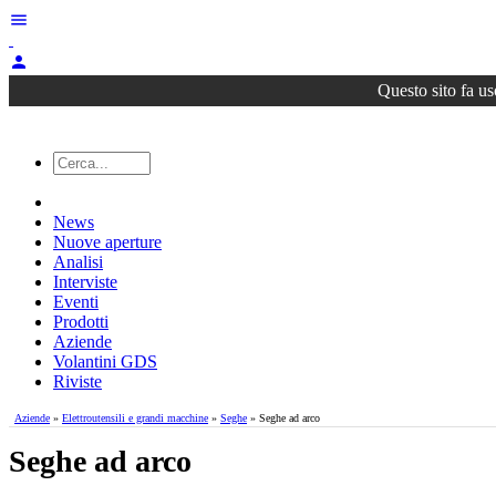
menu
person
Questo sito fa us
News
Nuove aperture
Analisi
Interviste
Eventi
Prodotti
Aziende
Volantini GDS
Riviste
Aziende
»
Elettroutensili e grandi macchine
»
Seghe
» Seghe ad arco
Seghe ad arco