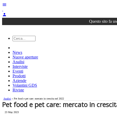
menu
person
Questo sito fa us
News
Nuove aperture
Analisi
Interviste
Eventi
Prodotti
Aziende
Volantini GDS
Riviste
Analisi
» Pet food e pet care: mercato in crescita nel 2022
Pet food e pet care: mercato in cresci
23 May 2023