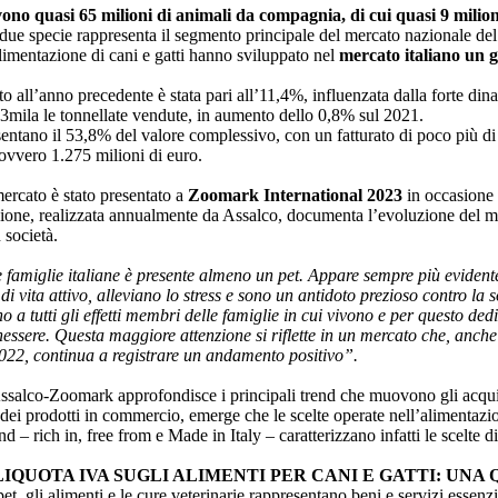
ivono quasi 65 milioni di animali da compagnia, di cui quasi 9 milioni 
due specie rappresenta il segmento principale del mercato nazionale del 
alimentazione di cani e gatti hanno sviluppato nel
mercato italiano un gi
to all’anno precedente è stata pari all’11,4%, influenzata dalla forte dinam
73mila le tonnellate vendute, in aumento dello 0,8% sul 2021.
esentano il 53,8% del valore complessivo, con un fatturato di poco più di
ovvero 1.275 milioni di euro.
ercato è stato presentato a
Zoomark International 2023
in occasione 
one, realizzata annualmente da Assalco, documenta l’evoluzione del merc
 società.
e famiglie italiane è presente almeno un pet. Appare sempre più evidente 
di vita attivo, alleviano lo stress e sono un antidoto prezioso contro la s
a tutti gli effetti membri delle famiglie in cui vivono e per questo de
ssere. Questa maggiore attenzione si riflette in un mercato che, anche
2022, continua a registrare un andamento positivo”.
ssalco-Zoomark approfondisce i principali trend che muovono gli acquis
te dei prodotti in commercio, emerge che le scelte operate nell’alimentaz
d – rich in, free from e Made in Italy – caratterizzano infatti le scelte d
IQUOTA IVA SUGLI ALIMENTI PER CANI E GATTI: UNA Q
et, gli alimenti e le cure veterinarie rappresentano beni e servizi essenz