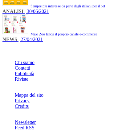
Sempre più interesse da parte degli italiani per il pet
ANALISI
| 30/06/2021
Maxi Zoo lancia il proprio canale e-commerce
NEWS
| 27/04/2021
INFO
Chi siamo
Contatti
Pubblicità
Riviste
Mappa del sito
Privacy
Credits
Newsletter
Feed RSS