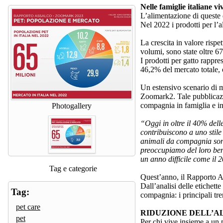
Nelle famiglie italiane v
L’alimentazione di queste 
Nel 2022 i prodotti per l’
La crescita in valore rispet
volumi, sono state oltre 6
I prodotti per gatto rappr
46,2% del mercato totale, 
Un estensivo scenario di m
Zoomark2. Tale pubblicazi
compagnia in famiglia e in
Photogallery
“Oggi in oltre il 40% dell
contribuiscono a uno stile 
animali da compagnia sono 
preoccupiamo del loro bene
un anno difficile come il 
Tag e categorie
Quest’anno, il Rapporto A
Dall’analisi delle etichet
Tag:
compagnia: i principali tren
pet care
RIDUZIONE DELL’AL
pet
Per chi vive insieme a un p