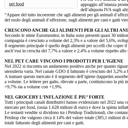
pet food
appoggio all’istanza promo
dell’aliquota IVA sugli al
“Appare del tutto incoerente che agli alimenti per gli animali d’affezi
del ruolo degli animali d’affezione, sugli alimenti per cani e gatti 
CRESCONO ANCHE GLI ALIMENTI PER GLI ALTRI AN
Secondo le stime Euromonitor, in Italia sono presenti quasi 30 milioni 
compagnia è cresciuto a volume del 2,3% e a valore del 5,6%, svilup
Il segmento principale è quello degli alimenti per uccelli che copre i
anch’essi in crescita del 7,7% a valore e 2,4% a volume rispetto allo
NEL PET CARE VINCONO I PRODOTTI PER L’IGIENE
Nel 2022 si riscontra un andamento positivo anche per quanto riguarda i
utensileria varia. Nel canale GDO il fatturato è cresciuto del 3,2% a
A trainare questo mercato è il segmento dell’igiene (tappetini assorbe
a volume. Le lettiere per gatto, rilevate a parte, costituiscono la p
+9,7% sia a volume con +1,9%.
NEL GROCERY L’INFLAZIONE È PIU’ FORTE
Tutti i principali canali distributivi hanno evidenziato nel 2022 una 
mercato pet food, (ossia 1.628 milioni di euro) e dove la spinta inflat
Le restanti vendite si dividono tra i Petshop Tradizionali, che contan
Petshop che valgono circa il 14% del valore totale (385,1 milioni di e
totale fatturato degli alimenti per cani e gatti.