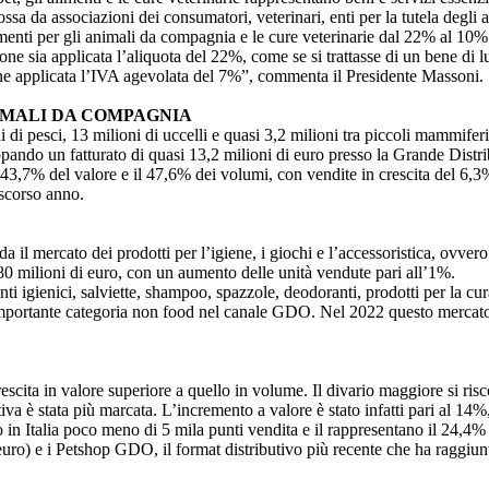
ssa da associazioni dei consumatori, veterinari, enti per la tutela degli
imenti per gli animali da compagnia e le cure veterinarie dal 22% al 10%
one sia applicata l’aliquota del 22%, come se si trattasse di un bene di 
viene applicata l’IVA agevolata del 7%”, commenta il Presidente Massoni.
IMALI DA COMPAGNIA
di pesci, 13 milioni di uccelli e quasi 3,2 milioni tra piccoli mammiferi 
pando un fatturato di quasi 13,2 milioni di euro presso la Grande Distr
l 43,7% del valore e il 47,6% dei volumi, con vendite in crescita del 6,3%
 scorso anno.
l mercato dei prodotti per l’igiene, i giochi e l’accessoristica, ovvero 
 80 milioni di euro, con un aumento delle unità vendute pari all’1%.
nti igienici, salviette, shampoo, spazzole, deodoranti, prodotti per la cu
iù importante categoria non food nel canale GDO. Nel 2022 questo mercato 
crescita in valore superiore a quello in volume. Il divario maggiore si ri
tiva è stata più marcata. L’incremento a valore è stato infatti pari al 1
o in Italia poco meno di 5 mila punti vendita e il rappresentano il 24,4%
uro) e i Petshop GDO, il format distributivo più recente che ha raggiunt