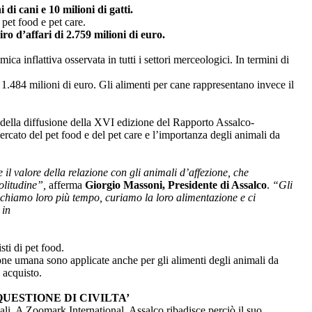
di cani e 10 milioni di gatti.
pet food e pet care.
ro d’affari di 2.759 milioni di euro.
ica inflattiva osservata in tutti i settori merceologici. In termini di
 1.484 milioni di euro. Gli alimenti per cane rappresentano invece il
della diffusione della XVI edizione del Rapporto Assalco-
ato del pet food e del pet care e l’importanza degli animali da
il valore della relazione con gli animali d’affezione, che
olitudine”,
afferma
Giorgio Massoni, Presidente di Assalco
.
“Gli
dichiamo loro più tempo, curiamo la loro alimentazione e ci
 in
ti di pet food.
ione umana sono applicate anche per gli alimenti degli animali da
i acquisto.
UESTIONE DI CIVILTA’
iali. A Zoomark International, Assalco ribadisce perciò il suo