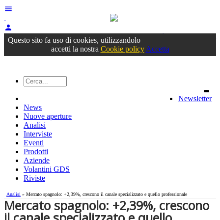
menu
person
Accedi
oppure registrati
Questo sito fa uso di cookies, utilizzandolo
accetti la nostra
Cookie policy
Accetta
Newsletter
News
Nuove aperture
Analisi
Interviste
Eventi
Prodotti
Aziende
Volantini GDS
Riviste
Analisi
» Mercato spagnolo: +2,39%, crescono il canale specializzato e quello professionale
Mercato spagnolo: +2,39%, crescono
il canale specializzato e quello