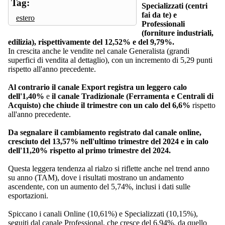
Tag:
Specializzati (centri
fai da te) e
estero
Professionali
(forniture industriali,
edilizia), rispettivamente del 12,52% e del 9,79%.
In crescita anche le vendite nel canale Generalista (grandi
superfici di vendita al dettaglio), con un incremento di 5,29 punti
rispetto all'anno precedente.
Al contrario il canale Export registra un leggero calo
dell'1,40%
e
il canale Tradizionale (Ferramenta e Centrali di
Acquisto) che chiude il trimestre con un calo del 6,6%
rispetto
all'anno precedente.
Da segnalare il cambiamento registrato dal canale online,
cresciuto del 13,57% nell'ultimo trimestre del 2024 e in calo
dell'11,20% rispetto al primo trimestre del 2024.
Questa leggera tendenza al rialzo si riflette anche nel trend anno
su anno (TAM), dove i risultati mostrano un andamento
ascendente, con un aumento del 5,74%, inclusi i dati sulle
esportazioni.
Spiccano i canali Online (10,61%) e Specializzati (10,15%),
seguiti dal canale Professional, che cresce del 6,94%, da quello