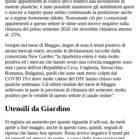
quelle appartenenti al codice ateco relativo alla lavorazione di
materie plastiche, è stato possibile mantenere gli stabilimenti aperti
o riuscire a riaprire quasi subito continuando la produzione anche
se a regime fortemente ridotto. Nonostante ciò per i consorziati
appartenenti a questo settore le stime sono invece negative sulla
chiusura del primo semestre 2020 che dovrebbe chiudersi attorno
al -25%.
Sempre nel mese di Maggio, degno di nota il trend positivo di
alcuni mercati esteri, secondo le dichiarazioni raccolte dalla
consorziata New Garden “la ripartenza estera è stata molto
positiva ed i mercati che hanno avuto una crescita maggiore sono
stati i paesi dell'est (Repubblica Ceca, Ungheria, Slovacchia,
Romania, Bulgaria), quelli che sono stati meno colpiti dal
COVID 19 e dove molte catene del DIY hanno chiuso solo
qualche settimana. Gli ultimi risultati del mese di Maggio
sollevano in parte le previsioni di chiusura del semestre; molto
positivo per le vendite di questo settore il canale online”.
Utensili da Giardino
Si registra un aumento per quanto riguarda il sell-out, da metà
aprile a fine maggio, anche in questo caso, quindi, segnali di
ripresa che fanno ben sperare. Resta invece negativo il trend per
gli utensili ed attrezzi da taglio, a causa della forte stagionalità,