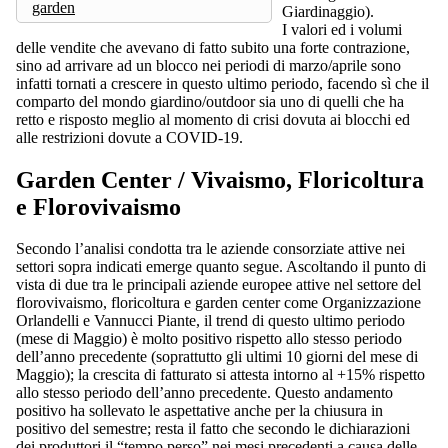
garden
Giardinaggio).
I valori ed i volumi
delle vendite che avevano di fatto subito una forte contrazione,
sino ad arrivare ad un blocco nei periodi di marzo/aprile sono
infatti tornati a crescere in questo ultimo periodo, facendo sì che il
comparto del mondo giardino/outdoor sia uno di quelli che ha
retto e risposto meglio al momento di crisi dovuta ai blocchi ed
alle restrizioni dovute a COVID-19.
Garden Center / Vivaismo, Floricoltura
e Florovivaismo
Secondo l’analisi condotta tra le aziende consorziate attive nei
settori sopra indicati emerge quanto segue. Ascoltando il punto di
vista di due tra le principali aziende europee attive nel settore del
florovivaismo, floricoltura e garden center come Organizzazione
Orlandelli e Vannucci Piante, il trend di questo ultimo periodo
(mese di Maggio) è molto positivo rispetto allo stesso periodo
dell’anno precedente (soprattutto gli ultimi 10 giorni del mese di
Maggio); la crescita di fatturato si attesta intorno al +15% rispetto
allo stesso periodo dell’anno precedente. Questo andamento
positivo ha sollevato le aspettative anche per la chiusura in
positivo del semestre; resta il fatto che secondo le dichiarazioni
dei produttori il “tempo perso” nei mesi precedenti a causa delle