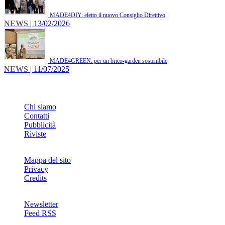
MADE4DIY: eletto il nuovo Consiglio Direttivo
NEWS
| 13/02/2026
MADE4GREEN: per un brico-garden sostenibile
NEWS
| 11/07/2025
INFO
Chi siamo
Contatti
Pubblicità
Riviste
Mappa del sito
Privacy
Credits
Newsletter
Feed RSS