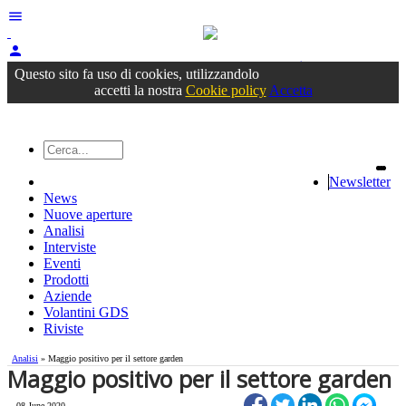
menu
person
Accedi
oppure registrati
Questo sito fa uso di cookies, utilizzandolo
accetti la nostra
Cookie policy
Accetta
Newsletter
News
Nuove aperture
Analisi
Interviste
Eventi
Prodotti
Aziende
Volantini GDS
Riviste
Analisi
» Maggio positivo per il settore garden
Maggio positivo per il settore garden
08 June 2020