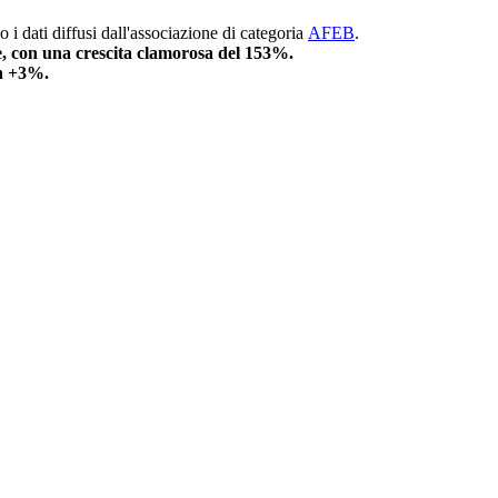
o i dati diffusi dall'associazione di categoria
AFEB
.
e, con una crescita clamorosa del 153%.
un +3%.