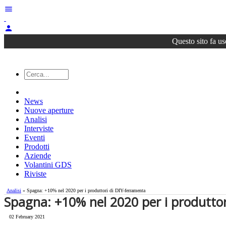
menu
person
Questo sito fa us
News
Nuove aperture
Analisi
Interviste
Eventi
Prodotti
Aziende
Volantini GDS
Riviste
Analisi
» Spagna: +10% nel 2020 per i produttori di DIY-ferramenta
Spagna: +10% nel 2020 per i produttor
02 February 2021