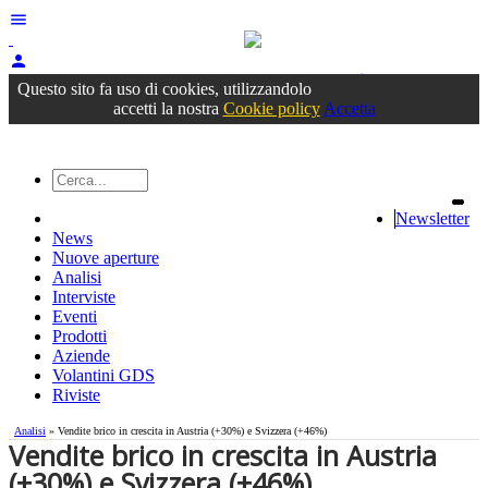
menu
person
Accedi
oppure registrati
Questo sito fa uso di cookies, utilizzandolo
accetti la nostra
Cookie policy
Accetta
Newsletter
News
Nuove aperture
Analisi
Interviste
Eventi
Prodotti
Aziende
Volantini GDS
Riviste
Analisi
» Vendite brico in crescita in Austria (+30%) e Svizzera (+46%)
Vendite brico in crescita in Austria
(+30%) e Svizzera (+46%)