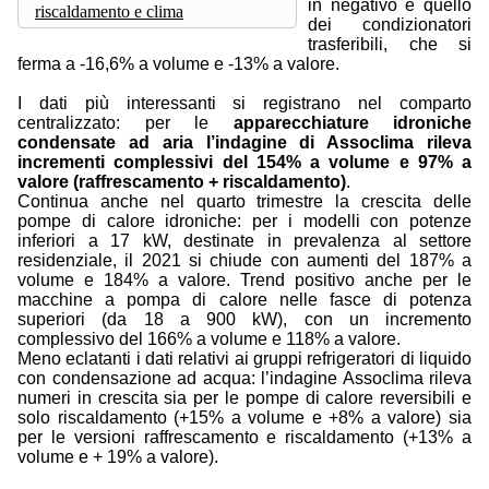
in negativo è quello
riscaldamento e clima
dei condizionatori
trasferibili, che si
ferma a -16,6% a volume e -13% a valore.
I dati più interessanti si registrano nel comparto
centralizzato: per le
apparecchiature idroniche
condensate ad aria l’indagine di Assoclima rileva
incrementi complessivi del 154% a volume e 97% a
valore (raffrescamento + riscaldamento)
.
Continua anche nel quarto trimestre la crescita delle
pompe di calore idroniche: per i modelli con potenze
inferiori a 17 kW, destinate in prevalenza al settore
residenziale, il 2021 si chiude con aumenti del 187% a
volume e 184% a valore. Trend positivo anche per le
macchine a pompa di calore nelle fasce di potenza
superiori (da 18 a 900 kW), con un incremento
complessivo del 166% a volume e 118% a valore.
Meno eclatanti i dati relativi ai gruppi refrigeratori di liquido
con condensazione ad acqua: l’indagine Assoclima rileva
numeri in crescita sia per le pompe di calore reversibili e
solo riscaldamento (+15% a volume e +8% a valore) sia
per le versioni raffrescamento e riscaldamento (+13% a
volume e + 19% a valore).