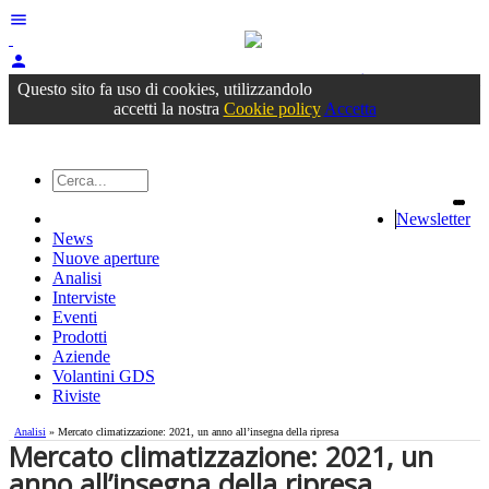
menu
person
Accedi
oppure registrati
Questo sito fa uso di cookies, utilizzandolo
accetti la nostra
Cookie policy
Accetta
Newsletter
News
Nuove aperture
Analisi
Interviste
Eventi
Prodotti
Aziende
Volantini GDS
Riviste
Analisi
» Mercato climatizzazione: 2021, un anno all’insegna della ripresa
Mercato climatizzazione: 2021, un
anno all’insegna della ripresa