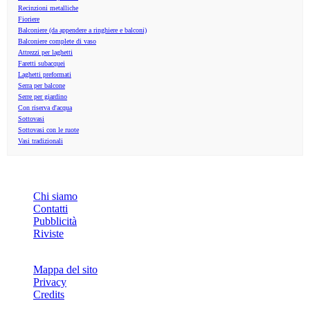
Recinzioni metalliche
Fioriere
Balconiere (da appendere a ringhiere e balconi)
Balconiere complete di vaso
Attrezzi per laghetti
Faretti subacquei
Laghetti preformati
Serra per balcone
Serre per giardino
Con riserva d'acqua
Sottovasi
Sottovasi con le ruote
Vasi tradizionali
INFO
Chi siamo
Contatti
Pubblicità
Riviste
Mappa del sito
Privacy
Credits