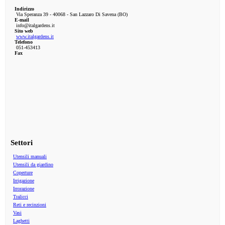
Indirizzo
Via Speranza 39 - 40068 - San Lazzaro Di Savena (BO)
E-mail
info@italgardens.it
Sito web
www.italgardens.it
Telefono
051-453413
Fax
Settori
Utensili manuali
Utensili da giardino
Coperture
Irrigazione
Irrorazione
Tralicci
Reti e recinzioni
Vasi
Laghetti