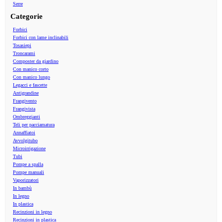
Serre
Categorie
Forbici
Forbici con lame inclinabili
Tosasiepi
Troncarami
Composter da giardino
Con manico corto
Con manico lungo
Legacci e fascette
Antigrandine
Frangivento
Frangivista
Ombreggianti
Teli per pacciamatura
Annaffiatoi
Avvolgitubo
Microirrigazione
Tubi
Pompe a spalla
Pompe manuali
Vaporizzatori
In bambù
In legno
In plastica
Recinzioni in legno
Recinzioni in plastica