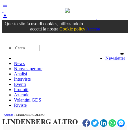
menu
person
Accedi
oppure registrati
Questo sito fa uso di cookies, utilizzandolo
accetti la nostra
Cookie policy
Accetta
Newsletter
News
Nuove aperture
Analisi
Interviste
Eventi
Prodotti
Aziende
Volantini GDS
Riviste
Aziende
» LINDENBERG ALTRO
LINDENBERG ALTRO