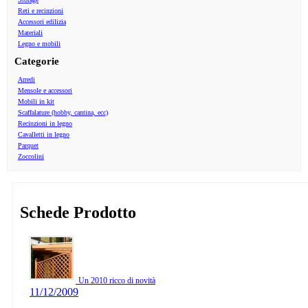
Reti e recinzioni
Accessori edilizia
Materiali
Legno e mobili
Categorie
Arredi
Mensole e accessori
Mobili in kit
Scaffalature (hobby, cantina, ecc)
Recinzioni in legno
Cavalletti in legno
Parquet
Zoccolini
Schede Prodotto
Un 2010 ricco di novità
11/12/2009