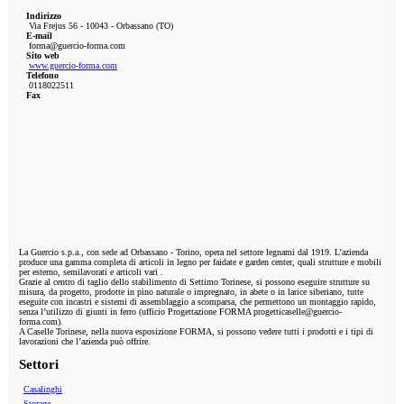
Indirizzo
Via Frejus 56 - 10043 - Orbassano (TO)
E-mail
forma@guercio-forma.com
Sito web
www.guercio-forma.com
Telefono
0118022511
Fax
La Guercio s.p.a., con sede ad Orbassano - Torino, opera nel settore legnami dal 1919. L’azienda
produce una gamma completa di articoli in legno per faidate e garden center, quali strutture e mobili
per esterno, semilavorati e articoli vari .
Grazie al centro di taglio dello stabilimento di Settimo Torinese, si possono eseguire strutture su
misura, da progetto, prodotte in pino naturale o impregnato, in abete o in larice siberiano, tutte
eseguite con incastri e sistemi di assemblaggio a scomparsa, che permettono un montaggio rapido,
senza l’utilizzo di giunti in ferro (ufficio Progettazione FORMA progetticaselle@guercio-
forma.com).
A Caselle Torinese, nella nuova esposizione FORMA, si possono vedere tutti i prodotti e i tipi di
lavorazioni che l’azienda può offrire.
Settori
Casalinghi
Storage