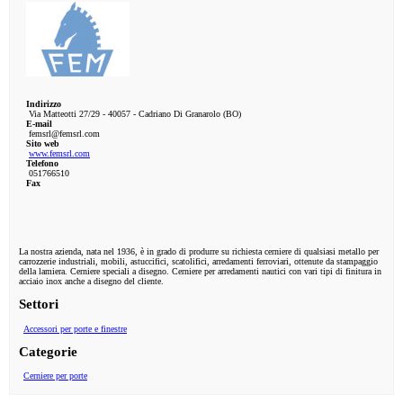
Indirizzo
Via Matteotti 27/29 - 40057 - Cadriano Di Granarolo (BO)
E-mail
femsrl@femsrl.com
Sito web
www.femsrl.com
Telefono
051766510
Fax
La nostra azienda, nata nel 1936, è in grado di produrre su richiesta cerniere di qualsiasi metallo per
carrozzerie industriali, mobili, astuccifici, scatolifici, arredamenti ferroviari, ottenute da stampaggio
della lamiera. Cerniere speciali a disegno. Cerniere per arredamenti nautici con vari tipi di finitura in
acciaio inox anche a disegno del cliente.
Settori
Accessori per porte e finestre
Categorie
Cerniere per porte