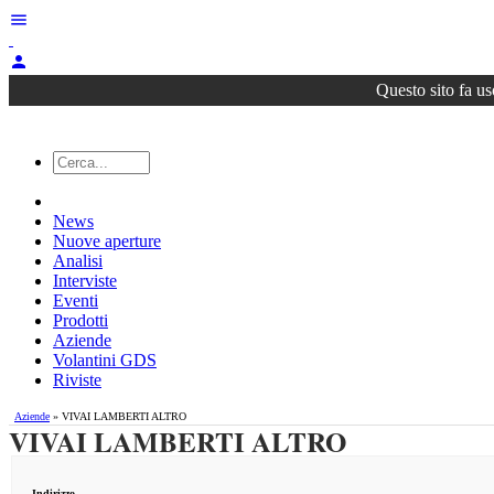
menu
person
Questo sito fa us
News
Nuove aperture
Analisi
Interviste
Eventi
Prodotti
Aziende
Volantini GDS
Riviste
Aziende
» VIVAI LAMBERTI ALTRO
VIVAI LAMBERTI ALTRO
Indirizzo