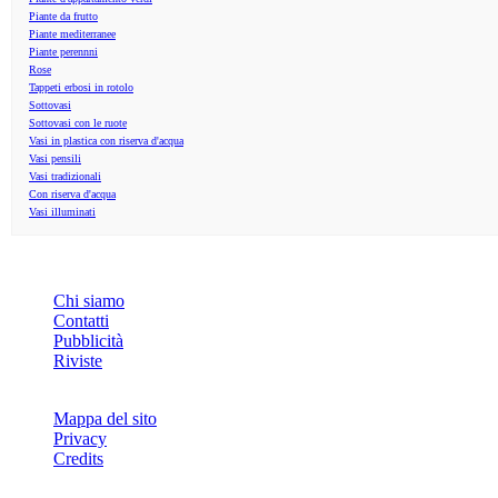
Piante da frutto
Piante mediterranee
Piante perennni
Rose
Tappeti erbosi in rotolo
Sottovasi
Sottovasi con le ruote
Vasi in plastica con riserva d'acqua
Vasi pensili
Vasi tradizionali
Con riserva d'acqua
Vasi illuminati
INFO
Chi siamo
Contatti
Pubblicità
Riviste
Mappa del sito
Privacy
Credits