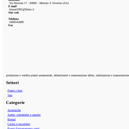
Via Torrione 17 - 84085 - Mercato S Severino (SA)
E-mail
bonsai1981@libero.it
Sito web
Telefono
3408342888
Fax
produzione e vendita piante ornamentali, abbattimenti e manutenzione alberi, realizzazione e manutenzione a
Settori
Piante e fiori
Vasi
Categorie
Aromatiche
Azalee, rododendri e camelie
Bonsai
Cactus e succulente
Piante d'appartamento verdi