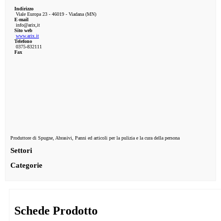
Indirizzo
Viale Europa 23 - 46019 - Viadana (MN)
E-mail
info@arix,it
Sito web
www.arix.it
Telefono
0375-832111
Fax
Produttore di Spugne, Abrasivi, Panni ed articoli per la pulizia e la cura della persona
Settori
Categorie
Schede Prodotto