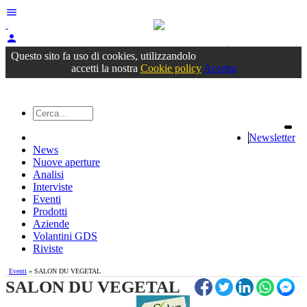
menu
person
Accedi
oppure registrati
Questo sito fa uso di cookies, utilizzandolo
accetti la nostra
Cookie policy
Accetta
Newsletter
News
Nuove aperture
Analisi
Interviste
Eventi
Prodotti
Aziende
Volantini GDS
Riviste
Eventi
» SALON DU VEGETAL
SALON DU VEGETAL