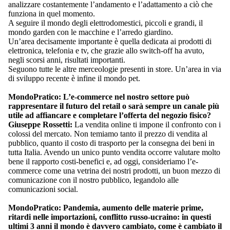
analizzare costantemente l’andamento e l’adattamento a ciò che
funziona in quel momento.
A seguire il mondo degli elettrodomestici, piccoli e grandi, il
mondo garden con le macchine e l’arredo giardino.
Un’area decisamente importante è quella dedicata ai prodotti di
elettronica, telefonia e tv, che grazie allo switch-off ha avuto,
negli scorsi anni, risultati importanti.
Seguono tutte le altre merceologie presenti in store. Un’area in via
di sviluppo recente è infine il mondo pet.
MondoPratico:
L’e-commerce nel nostro settore può
rappresentare il futuro del retail o sarà sempre un canale più
utile ad affiancare e completare l’offerta del negozio fisico?
Giuseppe Rossetti:
La vendita online ti impone il confronto con i
colossi del mercato. Non temiamo tanto il prezzo di vendita al
pubblico, quanto il costo di trasporto per la consegna dei beni in
tutta Italia. Avendo un unico punto vendita occorre valutare molto
bene il rapporto costi-benefici e, ad oggi, consideriamo l’e-
commerce come una vetrina dei nostri prodotti, un buon mezzo di
comunicazione con il nostro pubblico, legandolo alle
comunicazioni social.
MondoPratico:
Pandemia, aumento delle materie prime,
ritardi nelle importazioni, conflitto russo-ucraino: in questi
ultimi 3 anni il mondo è davvero cambiato, come è cambiato il