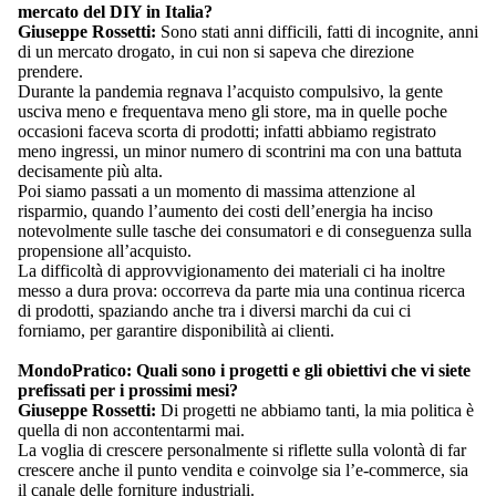
mercato del DIY in Italia?
Giuseppe Rossetti:
Sono stati anni difficili, fatti di incognite, anni
di un mercato drogato, in cui non si sapeva che direzione
prendere.
Durante la pandemia regnava l’acquisto compulsivo, la gente
usciva meno e frequentava meno gli store, ma in quelle poche
occasioni faceva scorta di prodotti; infatti abbiamo registrato
meno ingressi, un minor numero di scontrini ma con una battuta
decisamente più alta.
Poi siamo passati a un momento di massima attenzione al
risparmio, quando l’aumento dei costi dell’energia ha inciso
notevolmente sulle tasche dei consumatori e di conseguenza sulla
propensione all’acquisto.
La difficoltà di approvvigionamento dei materiali ci ha inoltre
messo a dura prova: occorreva da parte mia una continua ricerca
di prodotti, spaziando anche tra i diversi marchi da cui ci
forniamo, per garantire disponibilità ai clienti.
MondoPratico:
Quali sono i progetti e gli obiettivi che vi siete
prefissati per i prossimi mesi?
Giuseppe Rossetti:
Di progetti ne abbiamo tanti, la mia politica è
quella di non accontentarmi mai.
La voglia di crescere personalmente si riflette sulla volontà di far
crescere anche il punto vendita e coinvolge sia l’e-commerce, sia
il canale delle forniture industriali.