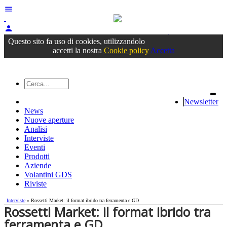
menu
person
Accedi
oppure registrati
Questo sito fa uso di cookies, utilizzandolo
accetti la nostra
Cookie policy
Accetta
Newsletter
News
Nuove aperture
Analisi
Interviste
Eventi
Prodotti
Aziende
Volantini GDS
Riviste
Interviste
» ​Rossetti Market: il format ibrido tra ferramenta e GD
​Rossetti Market: il format ibrido tra
ferramenta e GD