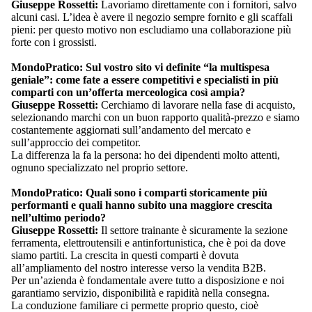
Giuseppe Rossetti:
Lavoriamo direttamente con i fornitori, salvo
alcuni casi. L’idea è avere il negozio sempre fornito e gli scaffali
pieni: per questo motivo non escludiamo una collaborazione più
forte con i grossisti.
MondoPratico: Sul vostro sito vi definite “la multispesa
geniale”: come fate a essere competitivi e specialisti in più
comparti con un’offerta merceologica così ampia?
Giuseppe Rossetti:
Cerchiamo di lavorare nella fase di acquisto,
selezionando marchi con un buon rapporto qualità-prezzo e siamo
costantemente aggiornati sull’andamento del mercato e
sull’approccio dei competitor.
La differenza la fa la persona: ho dei dipendenti molto attenti,
ognuno specializzato nel proprio settore.
MondoPratico:
Quali sono i comparti storicamente più
performanti e quali hanno subito una maggiore crescita
nell’ultimo periodo?
Giuseppe Rossetti:
Il settore trainante è sicuramente la sezione
ferramenta, elettroutensili e antinfortunistica, che è poi da dove
siamo partiti. La crescita in questi comparti è dovuta
all’ampliamento del nostro interesse verso la vendita B2B.
Per un’azienda è fondamentale avere tutto a disposizione e noi
garantiamo servizio, disponibilità e rapidità nella consegna.
La conduzione familiare ci permette proprio questo, cioè