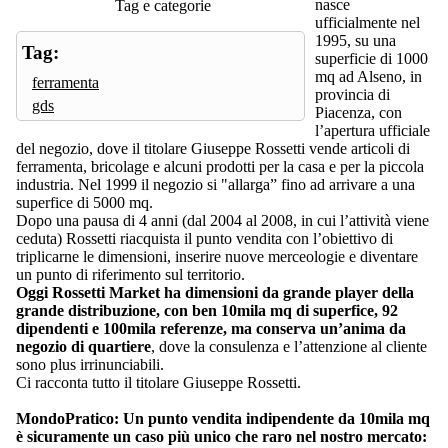
nasce
Tag e categorie
ufficialmente nel
1995, su una
Tag:
superficie di 1000
mq ad Alseno, in
ferramenta
provincia di
gds
Piacenza, con
l’apertura ufficiale
del negozio, dove il titolare Giuseppe Rossetti vende articoli di
ferramenta, bricolage e alcuni prodotti per la casa e per la piccola
industria. Nel 1999 il negozio si "allarga” fino ad arrivare a una
superfice di 5000 mq.
Dopo una pausa di 4 anni (dal 2004 al 2008, in cui l’attività viene
ceduta) Rossetti riacquista il punto vendita con l’obiettivo di
triplicarne le dimensioni, inserire nuove merceologie e diventare
un punto di riferimento sul territorio.
Oggi Rossetti Market ha dimensioni da grande player della
grande distribuzione, con ben 10mila mq di superfice, 92
dipendenti e 100mila referenze, ma conserva un’anima da
negozio di quartiere
, dove la consulenza e l’attenzione al cliente
sono plus irrinunciabili.
Ci racconta tutto il titolare Giuseppe Rossetti.
MondoPratico: Un punto vendita indipendente da 10mila mq
è sicuramente un caso più unico che raro nel nostro mercato: