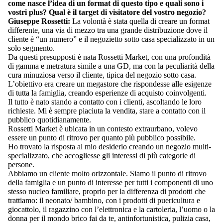
come nasce l’idea di un format di questo tipo e quali sono i
vostri plus? Qual è il target di visitatore del vostro negozio?
Giuseppe Rossetti:
La volontà è stata quella di creare un format
differente, una via di mezzo tra una grande distribuzione dove il
cliente è “un numero” e il negozietto sotto casa specializzato in un
solo segmento.
Da questi presupposti è nata Rossetti Market, con una profondità
di gamma e metratura simile a una GD, ma con la peculiarità della
cura minuziosa verso il cliente, tipica del negozio sotto casa.
L’obiettivo era creare un megastore che rispondesse alle esigenze
di tutta la famiglia, creando esperienze di acquisto coinvolgenti.
Il tutto è nato stando a contatto con i clienti, ascoltando le loro
richieste. Mi è sempre piaciuta la vendita, stare a contatto con il
pubblico quotidianamente.
Rossetti Market è ubicata in un contesto extraurbano, volevo
essere un punto di ritrovo per quanto più pubblico possibile.
Ho trovato la risposta al mio desiderio creando un negozio multi-
specializzato, che accogliesse gli interessi di più categorie di
persone.
Abbiamo un cliente molto orizzontale. Siamo il punto di ritrovo
della famiglia e un punto di interesse per tutti i componenti di uno
stesso nucleo familiare, proprio per la differenza di prodotti che
trattiamo: il neonato/ bambino, con i prodotti di puericultura e
giocattolo, il ragazzino con l’elettronica e la cartoleria, l’uomo o la
donna per il mondo brico fai da te, antinfortunistica, pulizia casa,