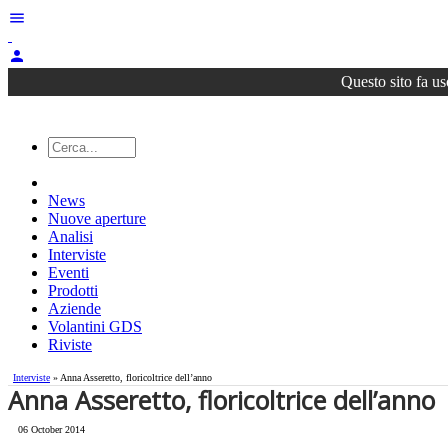
menu
person
Questo sito fa us
News
Nuove aperture
Analisi
Interviste
Eventi
Prodotti
Aziende
Volantini GDS
Riviste
Interviste
» Anna Asseretto, floricoltrice dell’anno
Anna Asseretto, floricoltrice dell’anno
06 October 2014