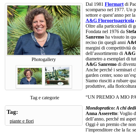
Dal 1981
Flormart
di Pa
scomparso nel 1977. Un pr
settore e quest’anno per l
A&G Floroortoagricola
d
Oltre alla particolarità di
Fondata nel 1976 da
Stef
Sanremo
ha vissuto in que
reciso (in quegli anni
A&
margini di competitività d
dell’assortimento di
A&G F
diametro a esemplari di tu
Photogallery
A&G Sanremo
di diventa
Anche perché i seminari 
garden center, sono un’esp
Siamo riusciti a rubare q
produttive, alla floricoltur
“UN PREMIO A MIO P
Tag e categorie
Mondopratico:
A chi ded
Tag:
Anna Asseretto
: Voglio d
dell’anno, perché mi aspett
piante e fiori
Oggi è un premio che non p
l’imprenditore che la fa: 