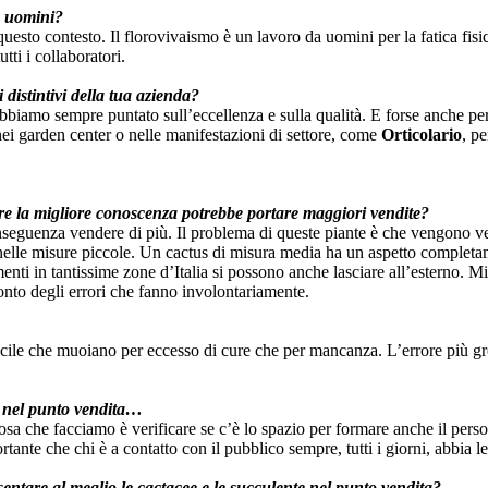
a uomini?
uesto contesto. Il florovivaismo è un lavoro da uomini per la fatica fis
tti i collaboratori.
distintivi della tua
azienda?
 abbiamo sempre puntato sull’eccellenza e sulla qualità. E forse anche p
ei garden center o nelle manifestazioni di settore, come
Orticolario
, p
ure la migliore conoscenza potrebbe portare maggiori vendite?
nseguenza vendere di più. Il problema di queste piante è che vengono ve
che nelle misure piccole. Un cactus di misura media ha un aspetto complet
nti in tantissime zone d’Italia si possono anche lasciare all’esterno. Mi
nto degli errori che fanno involontariamente.
cile che muoiano per eccesso di cure che per mancanza. L’errore più gro
o nel punto vendita…
sa che facciamo è verificare se c’è lo spazio per formare anche il perso
ante che chi è a contatto con il pubblico sempre, tutti i giorni, abbia l
sentare al meglio le
cactacee e le succulente nel punto vendita?