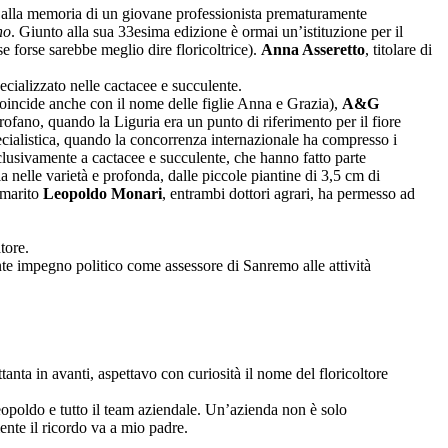
a alla memoria di un giovane professionista prematuramente
no
. Giunto alla sua 33esima edizione è ormai un’istituzione per il
e forse sarebbe meglio dire floricoltrice).
Anna Asseretto
, titolare di
pecializzato nelle cactacee e succulente.
coincide anche con il nome delle figlie Anna e Grazia),
A&G
arofano, quando la Liguria era un punto di riferimento per il fiore
cialistica, quando la concorrenza internazionale ha compresso i
sclusivamente a cactacee e succulente, che hanno fatto parte
nelle varietà e profonda, dalle piccole piantine di 3,5 cm di
 marito
Leopoldo Monari
, entrambi dottori agrari, ha permesso ad
tore.
cente impegno politico come assessore di Sanremo alle attività
anta in avanti, aspettavo con curiosità il nome del floricoltore
opoldo e tutto il team aziendale. Un’azienda non è solo
ente il ricordo va a mio padre.