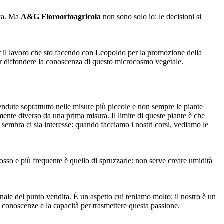
ica. Ma
A&G Floroortoagricola
non sono solo io: le decisioni si
er il lavoro che sto facendo con Leopoldo per la promozione della
er diffondere la conoscenza di questo microcosmo vegetale.
ndute soprattutto nelle misure più piccole e non sempre le piante
amente diverso da una prima misura. Il limite di queste piante è che
 sembra ci sia interesse: quando facciamo i nostri corsi, vediamo le
sso e più frequente è quello di spruzzarle: non serve creare umidità
nale del punto vendita. È un aspetto cui teniamo molto: il nostro è un
e conoscenze e la capacità per trasmettere questa passione.