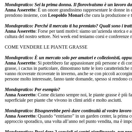
Mondopratico:
Sei la prima donna. Il florovivaismo è un lavoro d
Anna Asseretto
: È un onore grandissimo rappresentare le donne in q
prendono insieme, con
Leopoldo Monari
che cura la produzione e tu
Mondopratico:
Perché il mercato ti ha premiato? Quali sono i tratti 
Anna Asseretto
: Forse per tanti motivi: siamo un’azienda storica e
cultura del nostro settore. Nei week end teniamo corsi e conferenze n
COME VENDERE LE PIANTE GRASSE
Mondopratico:
È un mercato solo per amatori e collezionisti, opp
Anna Asseretto
: Si potrebbero far appassionare più persone e di co
grasse, i cactus in particolare, dimostrano tutte le loro caratteristi
vanno ricoverate ricoverate in inverno, anche se con piccoli accorgime
persone molto interessate, fanno tante domande, spesso si rendono co
Mondopratico:
Per esempio?
Anna Asseretto
: Come diciamo sempre noi, le piante grasse è più fa
superficiale per piante che vivono in climi aridi e molto asciutti.
Mondopratico:
Bisognerebbe però dare continuità al vostro lavor
Anna Asseretto
: Quando “entriamo” in un garden center, la prima co
approccio sporadico, una volta all’anno nel punto vendita, ma è import
Mondopratico:
Puoi dare 2 consigli ai centri giardinaggio, per pre