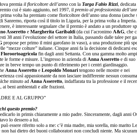
dova premia
il floricoltore dell’anno
con la
Targa Fabio Rizzi
, dedicat
emio cui è stato aggiunto, nel 1997, il
premio al professionista dell’an
a prima volta ha premiato come floricoltore dell’anno una donna (anche s
i Sanremo, riporta così il titolo in Liguria, per la prima volta a Imperia.
 genere, è interessante segnalare che il premio è andato a un produttore s
ano Asseretto
e
Margherita Garibaldi
(da cui l’acronimo
A&G
, che 
sti 38 anni l’evoluzione del settore in Italia, passando dalle talee per g
G
propose per primo il mini garofano in vaso), a una produzione più spe
elle “mezze colture” italiane. Cinque anni fa la decisione di dedicarsi e
loroortoagricola
fin dagli anni Settanta. Con una gamma molto ampia 
tte le forme e misure. L’ingresso in azienda di
Anna Asseretto
e di suo
re in breve tempo un punto di riferimento per i centri giardinaggio.
che
Anna Asseretto
e
Leopoldo Monari
tengono nelle mostre e nei
erienza così appassionante da non lasciare indifferente nessun consuma
ualche minuto ad
Anna Asseretto
, indaffarata tra la professione e il re
a, ai beni ambientali e alle frazioni.
ADRE E AL GRUPPO”
ichi questo premio?
edicarlo in primis chiaramente a mio padre. Sinceramente, dagli anni Ott
avo lo dessero a lui.
uò essere riferito solo a me: c’è mia madre, mia sorella, mio marito Le
se non hai dietro dei buoni collaboratori non concludi niente. Ma sicuram