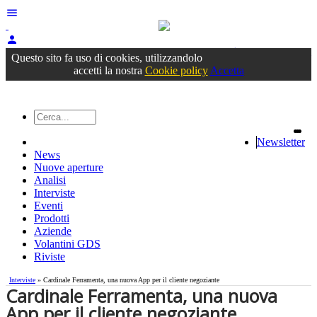
menu
person
Accedi
oppure registrati
Questo sito fa uso di cookies, utilizzandolo
accetti la nostra
Cookie policy
Accetta
Newsletter
News
Nuove aperture
Analisi
Interviste
Eventi
Prodotti
Aziende
Volantini GDS
Riviste
Interviste
» Cardinale Ferramenta, una nuova App per il cliente negoziante
Cardinale Ferramenta, una nuova
App per il cliente negoziante