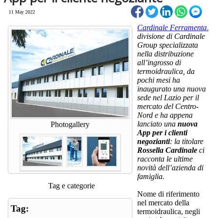
11 May 2022
Cardinale Ferramenta
,
divisione di Cardinale
Group specializzata
nella distribuzione
all’ingrosso di
termoidraulica, da
pochi mesi ha
inaugurato una nuova
sede nel Lazio per il
mercato del Centro-
Nord e ha appena
lanciato una
nuova
Photogallery
App per i clienti
negozianti
: la titolare
Rossella Cardinale
ci
racconta le ultime
novità dell’azienda di
famiglia.
Tag e categorie
Nome di riferimento
nel mercato della
Tag:
termoidraulica, negli