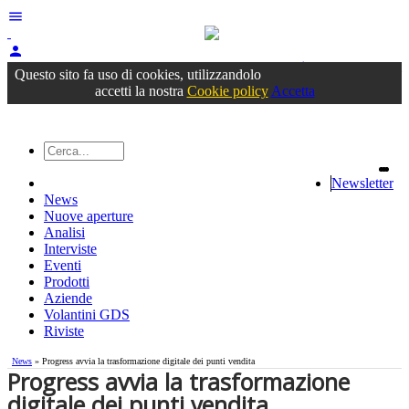
menu
person
Accedi
oppure registrati
Questo sito fa uso di cookies, utilizzandolo
accetti la nostra
Cookie policy
Accetta
Newsletter
News
Nuove aperture
Analisi
Interviste
Eventi
Prodotti
Aziende
Volantini GDS
Riviste
News
» ​Progress avvia la trasformazione digitale dei punti vendita
​Progress avvia la trasformazione
digitale dei punti vendita