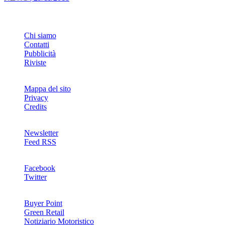
INFO
Chi siamo
Contatti
Pubblicità
Riviste
Mappa del sito
Privacy
Credits
Newsletter
Feed RSS
SOCIAL
Facebook
Twitter
NETWORKS
Buyer Point
Green Retail
Notiziario Motoristico