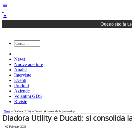
menu
person
Questo sito fa us
News
Nuove aperture
Analisi
Interviste
Eventi
Prodotti
Aziende
Volantini GDS
Riviste
News
» Diadora Utility e Ducati: si consolida la partnership
Diadora Utility e Ducati: si consolida 
02 February 2023