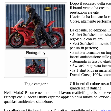
Dopo il successo della sco
Il brand veneto ha creato 
prestazioni elevate.
L’azienda ha lanciato la
c
Corse, altamente performan
La capsule, ad edizione li
• Jacket Softshell a tre st
regolabile con velcro;
• Vest Softshell in tessuto 
per un fit perfetto;
• Pant Performance un impor
Photogallery
inserti antiabrasione sulle
• Bermuda in tessuto elast
• Sweatshirt garzata inter
• la T-shirt Plus in materi
Ducati Corse, 100% coton
Gli inserti di colore rosso
Tag e categorie
grandi realtà italiane.
Nella MotoGP, come nel mondo del lavoro reattività, precisione e velo
Principi che Diadora Utility esprime appieno nella nuova collezione ch
qualsiasi ambiente e situazione.
La collezione Diadora Utility x Ducati è disponibile sul sito
diadorau