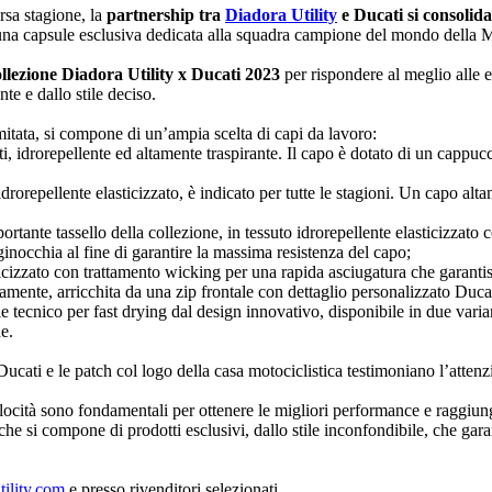
rsa stagione, la
partnership tra
Diadora Utility
e Ducati si consolida
una capsule esclusiva dedicata alla squadra campione del mondo della M
ollezione Diadora Utility x Ducati 2023
per rispondere al meglio alle e
te e dallo stile deciso.
mitata, si compone di un’ampia scelta di capi da lavoro:
rati, idrorepellente ed altamente traspirante. Il capo è dotato di un cap
idrorepellente elasticizzato, è indicato per tutte le stagioni. Un capo alt
tante tassello della collezione, in tessuto idrorepellente elasticizzato c
 ginocchia al fine di garantire la massima resistenza del capo;
icizzato con trattamento wicking per una rapida asciugatura che garanti
namente, arricchita da una zip frontale con dettaglio personalizzato Duca
ale tecnico per fast drying dal design innovativo, disponibile in due vari
e.
 Ducati e le patch col logo della casa motociclistica testimoniano l’attenz
cità sono fondamentali per ottenere le migliori performance e raggiunger
e si compone di prodotti esclusivi, dallo stile inconfondibile, che garan
tility.com
e presso rivenditori selezionati.