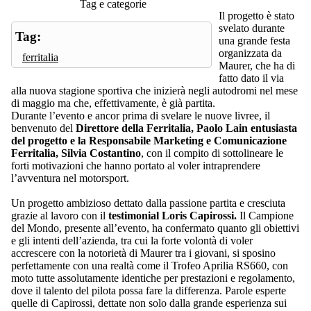
Tag e categorie
Il progetto è stato
svelato durante
Tag:
una grande festa
organizzata da
ferritalia
Maurer, che ha di
fatto dato il via
alla nuova stagione sportiva che inizierà negli autodromi nel mese
di maggio ma che, effettivamente, è già partita.
Durante l’evento e ancor prima di svelare le nuove livree, il
benvenuto del
Direttore della Ferritalia, Paolo Lain entusiasta
del progetto e la Responsabile Marketing e Comunicazione
Ferritalia, Silvia Costantino
, con il compito di sottolineare le
forti motivazioni che hanno portato al voler intraprendere
l’avventura nel motorsport.
Un progetto ambizioso dettato dalla passione partita e cresciuta
grazie al lavoro con il
testimonial Loris Capirossi.
Il Campione
del Mondo, presente all’evento, ha confermato quanto gli obiettivi
e gli intenti dell’azienda, tra cui la forte volontà di voler
accrescere con la notorietà di Maurer tra i giovani, si sposino
perfettamente con una realtà come il Trofeo Aprilia RS660, con
moto tutte assolutamente identiche per prestazioni e regolamento,
dove il talento del pilota possa fare la differenza. Parole esperte
quelle di Capirossi, dettate non solo dalla grande esperienza sui