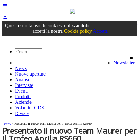
menu
person
Accedi
oppure registrati
Questo sito fa uso di cookies, utilizzandolo
accetti la nostra
Cookie policy
Accetta
Newsletter
News
Nuove aperture
Analisi
Interviste
Eventi
Prodotti
Aziende
Volantini GDS
Riviste
News
» ​Presentato il nuovo Team Maurer per il Trofeo Aprilia RS660
​Presentato il nuovo Team Maurer per
il Trofeo Aprilia RS660