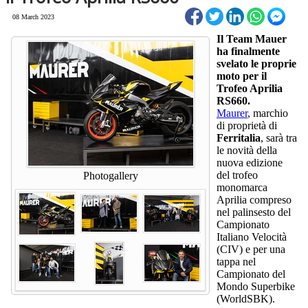
08 March 2023
Il Team Mauer
ha finalmente
svelato le proprie
moto per il
Trofeo Aprilia
RS660.
Maurer
, marchio
di proprietà di
Ferritalia
, sarà tra
le novità della
nuova edizione
del trofeo
Photogallery
monomarca
Aprilia compreso
nel palinsesto del
Campionato
Italiano Velocità
(CIV) e per una
tappa nel
Campionato del
Mondo Superbike
(WorldSBK).