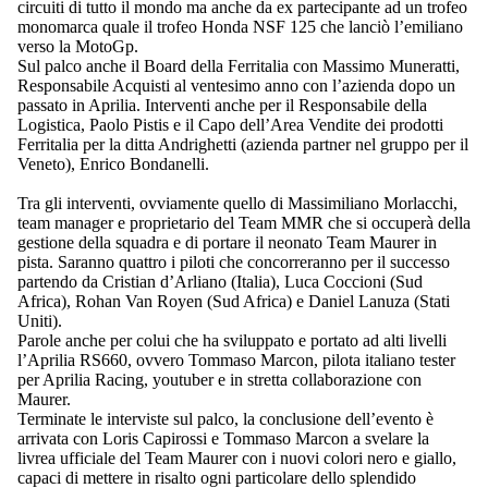
circuiti di tutto il mondo ma anche da ex partecipante ad un trofeo
monomarca quale il trofeo Honda NSF 125 che lanciò l’emiliano
verso la MotoGp.
Sul palco anche il Board della Ferritalia con Massimo Muneratti,
Responsabile Acquisti al ventesimo anno con l’azienda dopo un
passato in Aprilia. Interventi anche per il Responsabile della
Logistica, Paolo Pistis e il Capo dell’Area Vendite dei prodotti
Ferritalia per la ditta Andrighetti (azienda partner nel gruppo per il
Veneto), Enrico Bondanelli.
Tra gli interventi, ovviamente quello di Massimiliano Morlacchi,
team manager e proprietario del Team MMR che si occuperà della
gestione della squadra e di portare il neonato Team Maurer in
pista. Saranno quattro i piloti che concorreranno per il successo
partendo da Cristian d’Arliano (Italia), Luca Coccioni (Sud
Africa), Rohan Van Royen (Sud Africa) e Daniel Lanuza (Stati
Uniti).
Parole anche per colui che ha sviluppato e portato ad alti livelli
l’Aprilia RS660, ovvero Tommaso Marcon, pilota italiano tester
per Aprilia Racing, youtuber e in stretta collaborazione con
Maurer.
Terminate le interviste sul palco, la conclusione dell’evento è
arrivata con Loris Capirossi e Tommaso Marcon a svelare la
livrea ufficiale del Team Maurer con i nuovi colori nero e giallo,
capaci di mettere in risalto ogni particolare dello splendido