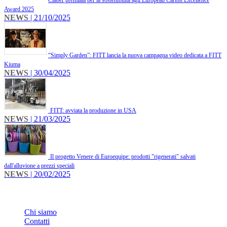
​Claber premiata per la sostenibilità agli European Carton Excellence
Award 2025
NEWS
| 21/10/2025
​“Simply Garden”: FITT lancia la nuova campagna video dedicata a FITT
Kiuma
NEWS
| 30/04/2025
FITT: avviata la produzione in USA
NEWS
| 21/03/2025
Il progetto Venere di Euroequipe: prodotti "rigenerati" salvati
dall'alluvione a prezzi speciali
NEWS
| 20/02/2025
INFO
Chi siamo
Contatti