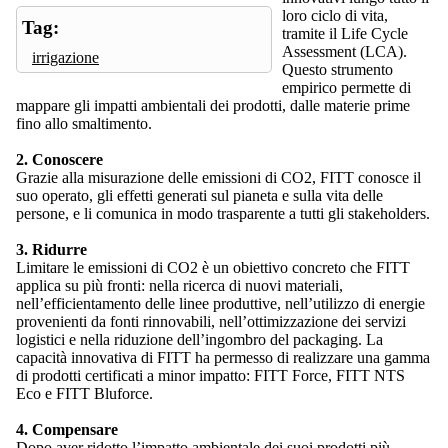
loro ciclo di vita,
Tag:
tramite il Life Cycle
Assessment (LCA).
irrigazione
Questo strumento
empirico permette di
mappare gli impatti ambientali dei prodotti, dalle materie prime
fino allo smaltimento.
2. Conoscere
Grazie alla misurazione delle emissioni di CO2, FITT conosce il
suo operato, gli effetti generati sul pianeta e sulla vita delle
persone, e li comunica in modo trasparente a tutti gli stakeholders.
3. Ridurre
Limitare le emissioni di CO2 è un obiettivo concreto che FITT
applica su più fronti: nella ricerca di nuovi materiali,
nell’efficientamento delle linee produttive, nell’utilizzo di energie
provenienti da fonti rinnovabili, nell’ottimizzazione dei servizi
logistici e nella riduzione dell’ingombro del packaging. La
capacità innovativa di FITT ha permesso di realizzare una gamma
di prodotti certificati a minor impatto: FITT Force, FITT NTS
Eco e FITT Bluforce.
4. Compensare
Dopo aver ridotto l’impatto ambientale dei suoi prodotti più