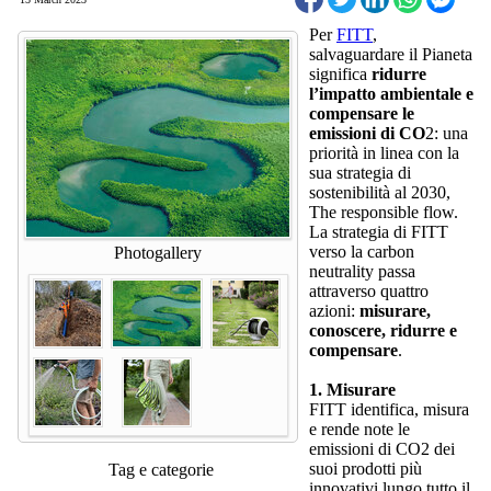
Per
FITT
,
salvaguardare il Pianeta
significa
ridurre
l’impatto ambientale e
compensare le
emissioni di CO
2: una
priorità in linea con la
sua strategia di
sostenibilità al 2030,
The responsible flow.
La strategia di FITT
verso la carbon
Photogallery
neutrality passa
attraverso quattro
azioni:
misurare,
conoscere, ridurre e
compensare
.
1. Misurare
FITT identifica, misura
e rende note le
emissioni di CO2 dei
suoi prodotti più
Tag e categorie
innovativi lungo tutto il