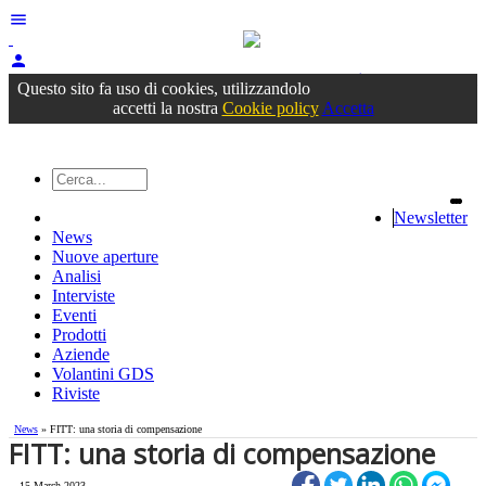
menu
person
Accedi
oppure registrati
Questo sito fa uso di cookies, utilizzandolo
accetti la nostra
Cookie policy
Accetta
Newsletter
News
Nuove aperture
Analisi
Interviste
Eventi
Prodotti
Aziende
Volantini GDS
Riviste
News
» FITT: una storia di compensazione
FITT: una storia di compensazione
15 March 2023