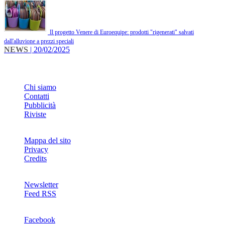
Il progetto Venere di Euroequipe: prodotti "rigenerati" salvati
dall'alluvione a prezzi speciali
NEWS
| 20/02/2025
INFO
Chi siamo
Contatti
Pubblicità
Riviste
Mappa del sito
Privacy
Credits
Newsletter
Feed RSS
SOCIAL
Facebook