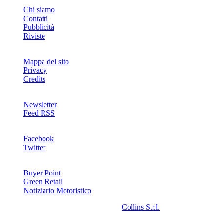
INFO
Chi siamo
Contatti
Pubblicità
Riviste
Mappa del sito
Privacy
Credits
Newsletter
Feed RSS
SOCIAL
Facebook
Twitter
NETWORKS
Buyer Point
Green Retail
Notiziario Motoristico
2008-2026© Riproduzione riservata -
Collins S.r.l.
- P.Iva
13142370157