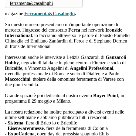
ferramenta&casalinghi
magazine
Ferramenta&Casalinghi
.
Su questo numero presentiamo un'importante operazione di
mercato, l'ingresso del consorzio
Ferca
nel network
Ironside
International
: lo facciamo attraverso le parole di Fausto Pomello
Chinaglia ed Emiliano Zanfardin di Ferca e di Stephane Derrien
di Ironside International.
Interessanti anche le interviste a Letizia Ganzaroli di
Ganzaroli
Hobby
, negozio di fai da te in pieno centro a Firenze e socio di
Bricolife
, a Vincenzo Angelini di
Angelini Professional
,
rivendita professionale di Roma e socio di Dialfer, e a Paolo
Maccecchini
, titolare della omonima ferramenta di Varese con
due punti vendita.
Grande spazio è poi dedicato al nostro evento
Buyer Point
, in
programma il 29 maggio a Milano.
La nostra redazione ha inoltre partecipato a diversi eventi nelle
ultime settimane e abbiamo pubblicato tutti i resoconti:
-
Sistema
, fiera di Brico io e Bricolife
-
Eisenwarenmesse
, fiera della ferramenta di Colonia
-
ExpoCadena
, open day del grossista spagnolo Ehlis