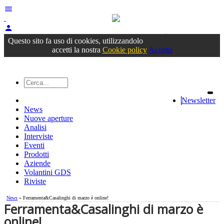
menu
person
Accedi
oppure registrati
Questo sito fa uso di cookies, utilizzandolo
accetti la nostra
Cookie policy
Accetta
Newsletter
News
Nuove aperture
Analisi
Interviste
Eventi
Prodotti
Aziende
Volantini GDS
Riviste
News
» Ferramenta&Casalinghi di marzo è online!
Ferramenta&Casalinghi di marzo è
online!