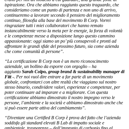
ispirazione. Ora che abbiamo raggiunto questo traguardo, che
consideriamo come un punto di partenza e non uno di arrivo,
continueremo a lavorare secondo il pensiero del miglioramento
continuo, filosofia alla base del movimento B Corp. Vorrei
ringraziare tutti i miei collaboratori che hanno remato
instancabilmente verso la meta per le energie, la forza di volontà
e le competenze messe a disposizione lungo questo cammino
appassionante: oggi siamo un po’ più consapevoli e pronti ad
affrontare le grandi sfide del prossimo futuro, sia come azienda
che come comunità di persone”.
“La certificazione B Corp non è un mero riconoscimento
aziendale, un bollino da esporre con orgoglio – ha
aggiunto
Sarah Colpo, group brand & sustainability manager di
Fitt
-. Per noi vuol dire entrare a far parte di un movimento
globale, confrontarci con altre realtà che viaggiano sul nostro
stesso binario, condividere valori, esperienze e competenze, per
poter continuare ad imparare e a migliorare. Con questa
certificazione abbiamo dimostrato il nostro impegno verso le
persone, l’ambiente e la società e abbiamo dimostrato anche che
si può essere parte attiva del cambiamento”.
“Diventare una Certified B Corp è prova del fatto che l’azienda
soddisfa gli standard elevati B Lab di impatto sociale e
ambientale, trasparenza – dall’impronta di carbonio fino al