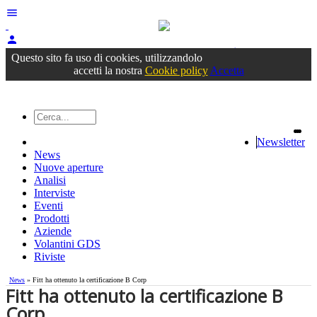
menu
person
Accedi
oppure registrati
Questo sito fa uso di cookies, utilizzandolo
accetti la nostra
Cookie policy
Accetta
Newsletter
News
Nuove aperture
Analisi
Interviste
Eventi
Prodotti
Aziende
Volantini GDS
Riviste
News
» Fitt ha ottenuto la certificazione B Corp
Fitt ha ottenuto la certificazione B
Corp