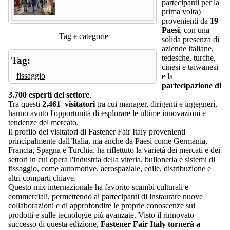
partecipanti per la
prima volta)
provenienti da
19
Paesi
, con una
Tag e categorie
solida presenza di
aziende italiane,
tedesche, turche,
Tag:
cinesi e taiwanesi
fissaggio
e la
partecipazione di
3.700 esperti del settore
.
Tra questi
2.461 visitatori
tra cui manager, dirigenti e ingegneri,
hanno avuto l'opportunità di esplorare le ultime innovazioni e
tendenze del mercato.
Il profilo dei visitatori di Fastener Fair Italy provenienti
principalmente dall’Italia, ma anche da Paesi come Germania,
Francia, Spagna e Turchia, ha riflettuto la varietà dei mercati e dei
settori in cui opera l'industria della viteria, bulloneria e sistemi di
fissaggio, come automotive, aerospaziale, edile, distribuzione e
altri comparti chiave.
Questo mix internazionale ha favorito scambi culturali e
commerciali, permettendo ai partecipanti di instaurare nuove
collaborazioni e di approfondire le proprie conoscenze sui
prodotti e sulle tecnologie più avanzate. Visto il rinnovato
successo di questa edizione,
Fastener Fair Italy tornerà a