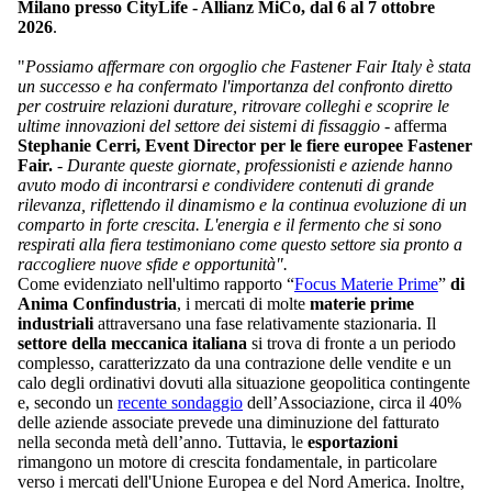
Milano presso CityLife - Allianz MiCo, dal 6 al 7 ottobre
2026
.
"
Possiamo affermare con orgoglio che Fastener Fair Italy è stata
un successo e ha confermato l'importanza del confronto diretto
per costruire relazioni durature, ritrovare colleghi e scoprire le
ultime innovazioni del settore dei sistemi di fissaggio
- afferma
Stephanie Cerri, Event Director per le fiere europee Fastener
Fair.
-
Durante queste giornate, professionisti e aziende hanno
avuto modo di incontrarsi e condividere contenuti di grande
rilevanza, riflettendo il dinamismo e la continua evoluzione di un
comparto in forte crescita. L'energia e il fermento che si sono
respirati alla fiera testimoniano come questo settore sia pronto a
raccogliere nuove sfide e opportunità".
Come evidenziato nell'ultimo rapporto “
Focus Materie Prime
”
di
Anima Confindustria
, i mercati di molte
materie prime
industriali
attraversano una fase relativamente stazionaria. Il
settore della meccanica italiana
si trova di fronte a un periodo
complesso, caratterizzato da una contrazione delle vendite e un
calo degli ordinativi dovuti alla situazione geopolitica contingente
e, secondo un
recente sondaggio
dell’Associazione, circa il 40%
delle aziende associate prevede una diminuzione del fatturato
nella seconda metà dell’anno. Tuttavia, le
esportazioni
rimangono un motore di crescita fondamentale, in particolare
verso i mercati dell'Unione Europea e del Nord America. Inoltre,