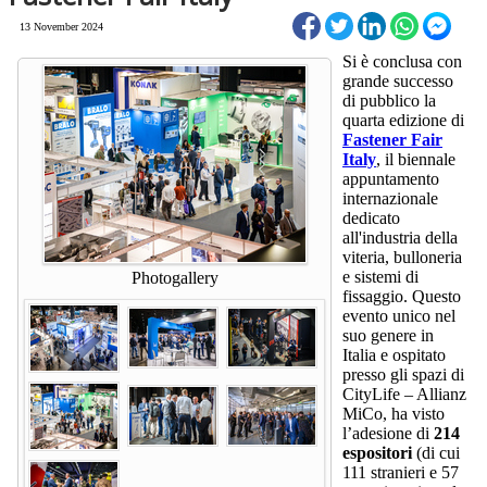
13 November 2024
Si è conclusa con
grande successo
di pubblico la
quarta edizione di
Fastener Fair
Italy
, il biennale
appuntamento
internazionale
dedicato
all'industria della
viteria, bulloneria
e sistemi di
Photogallery
fissaggio. Questo
evento unico nel
suo genere in
Italia e ospitato
presso gli spazi di
CityLife – Allianz
MiCo, ha visto
l’adesione di
214
espositori
(di cui
111 stranieri e 57