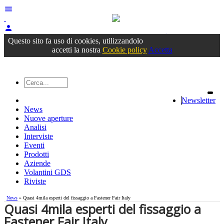
menu
person
Accedi
oppure registrati
Questo sito fa uso di cookies, utilizzandolo
accetti la nostra
Cookie policy
Accetta
Newsletter
News
Nuove aperture
Analisi
Interviste
Eventi
Prodotti
Aziende
Volantini GDS
Riviste
News
» Quasi 4mila esperti del fissaggio a Fastener Fair Italy
Quasi 4mila esperti del fissaggio a
Fastener Fair Italy