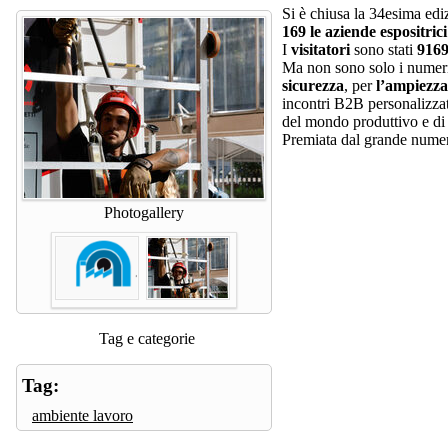
Si è chiusa la 34esima edi
169 le aziende espositri
I
visitatori
sono stati
916
Ma non sono solo i numeri
sicurezza
, per
l’ampiezza 
incontri B2B personalizzati
del mondo produttivo e di q
Premiata dal grande numer
Photogallery
Tag e categorie
Tag:
ambiente lavoro