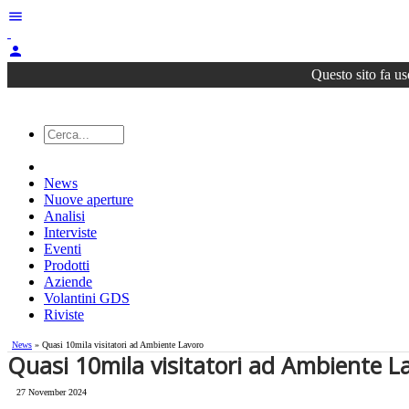
menu
person
Questo sito fa us
News
Nuove aperture
Analisi
Interviste
Eventi
Prodotti
Aziende
Volantini GDS
Riviste
News
» Quasi 10mila visitatori ad Ambiente Lavoro
Quasi 10mila visitatori ad Ambiente L
27 November 2024