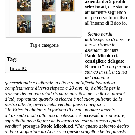
azienda dei 5 profili
selezionati,
che stanno
attualmente seguendo
un percorso formativo
all’interno di Brico io.
“Siamo partiti
dall’esigenza di inserire
nuove risorse in
Tag e categorie
azienda”
dichiara
Paolo Micolucci,
Tag:
consigliere delegato
Brico io
“
in un periodo
Brico IO
storico in cui, a causa
del ricambio
generazionale e culturale in atto e di un’offerta lavorativa
completamente diversa rispetto a 20 anni fa, è difficile per le
aziende del mondo retail risultare attrattive per le fasce giovani
d’età, soprattutto quando la ricerca è nel cuore pulsante della
nostra attività, ovvero nella vendita presso i negozi”.
“In Brico io abbiamo la fortuna di avere un attaccamento
all’azienda molto alto, ma di riflesso c’è necessità di rinnovare,
soprattutto nelle figure che lavorano sul campo presso i punti
vendita”
prosegue
Paolo
Micolucci
“Per questo abbiamo deciso
di farci supportare da Adecco in questo progetto che ha previsto