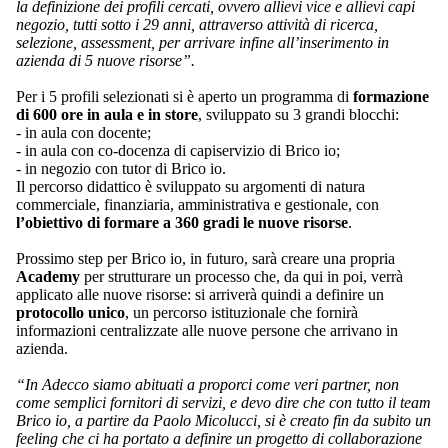
la definizione dei profili cercati, ovvero allievi vice e allievi capi
negozio, tutti sotto i 29 anni, attraverso attività di ricerca,
selezione, assessment, per arrivare infine all’inserimento in
azienda di 5 nuove risorse”.
Per i 5 profili selezionati si è aperto un programma di
formazione
di 600 ore in aula e in store
, sviluppato su 3 grandi blocchi:
- in aula con docente;
- in aula con co-docenza di capiservizio di Brico io;
- in negozio con tutor di Brico io.
Il percorso didattico è sviluppato su argomenti di natura
commerciale, finanziaria, amministrativa e gestionale, con
l’obiettivo di formare a 360 gradi le nuove risorse
.
Prossimo step per Brico io, in futuro, sarà creare una propria
Academy
per strutturare un processo che, da qui in poi, verrà
applicato alle nuove risorse: si arriverà quindi a definire un
protocollo unico
, un percorso istituzionale che fornirà
informazioni centralizzate alle nuove persone che arrivano in
azienda.
“In Adecco siamo abituati a proporci come veri partner, non
come semplici fornitori di servizi, e devo dire che con tutto il team
Brico io, a partire da Paolo Micolucci, si è creato fin da subito un
feeling che ci ha portato a definire un progetto di collaborazione