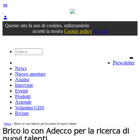
menu
person
Accedi
oppure registrati
Questo sito fa uso di cookies, utilizzandolo
accetti la nostra
Cookie policy
Accetta
Newsletter
News
Nuove aperture
Analisi
Interviste
Eventi
Prodotti
Aziende
Volantini GDS
Riviste
News
» Brico io con Adecco per la ricerca di nuovi talenti
Brico io con Adecco per la ricerca di
nuovi talenti