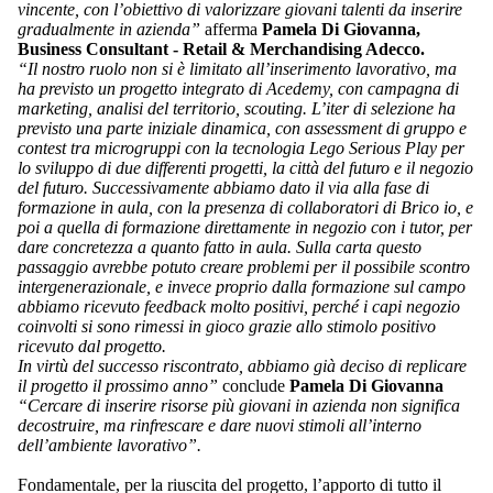
vincente, con l’obiettivo di valorizzare giovani talenti da inserire
gradualmente in azienda”
afferma
Pamela Di Giovanna,
Business Consultant - Retail & Merchandising Adecco.
“Il nostro ruolo non si è limitato all’inserimento lavorativo, ma
ha previsto un progetto integrato di Acedemy, con campagna di
marketing, analisi del territorio, scouting. L’iter di selezione ha
previsto una parte iniziale dinamica, con assessment di gruppo e
contest tra microgruppi con la tecnologia Lego Serious Play per
lo sviluppo di due differenti progetti, la città del futuro e il negozio
del futuro. Successivamente abbiamo dato il via alla fase di
formazione in aula, con la presenza di collaboratori di Brico io, e
poi a quella di formazione direttamente in negozio con i tutor, per
dare concretezza a quanto fatto in aula. Sulla carta questo
passaggio avrebbe potuto creare problemi per il possibile scontro
intergenerazionale, e invece proprio dalla formazione sul campo
abbiamo ricevuto feedback molto positivi, perché i capi negozio
coinvolti si sono rimessi in gioco grazie allo stimolo positivo
ricevuto dal progetto.
In virtù del successo riscontrato, abbiamo già deciso di replicare
il progetto il prossimo anno”
conclude
Pamela Di Giovanna
“Cercare di inserire risorse più giovani in azienda non significa
decostruire, ma rinfrescare e dare nuovi stimoli all’interno
dell’ambiente lavorativo”.
Fondamentale, per la riuscita del progetto, l’apporto di tutto il