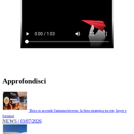
Approfondisci
Brico io accende l'autunno/inverno: la fiera strategica tra rete, buyer e
fornitori
NEWS
| 03/07/2026