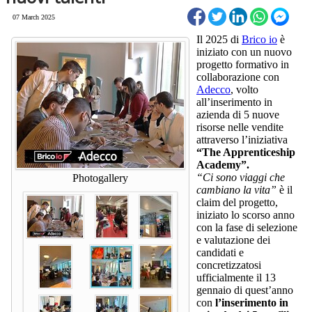
07 March 2025
Il 2025 di
Brico io
è
iniziato con un nuovo
progetto formativo in
collaborazione con
Adecco
, volto
all’inserimento in
azienda di 5 nuove
risorse nelle vendite
attraverso l’iniziativa
“The Apprenticeship
Academy”.
“Ci sono viaggi che
Photogallery
cambiano la vita”
è il
claim del progetto,
iniziato lo scorso anno
con la fase di selezione
e valutazione dei
candidati e
concretizzatosi
ufficialmente il 13
gennaio di quest’anno
con
l’inserimento in