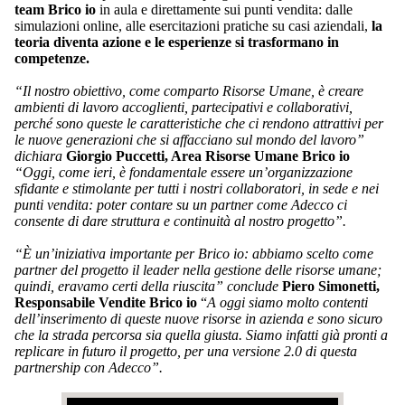
team Brico io
in aula e direttamente sui punti vendita: dalle
simulazioni online, alle esercitazioni pratiche su casi aziendali,
la
teoria diventa azione e le esperienze si trasformano in
competenze.
“Il nostro obiettivo, come comparto Risorse Umane, è creare
ambienti di lavoro accoglienti, partecipativi e collaborativi,
perché sono queste le caratteristiche che ci rendono attrattivi per
le nuove generazioni che si affacciano sul mondo del lavoro”
dichiara
Giorgio Puccetti, Area Risorse Umane Brico io
“Oggi, come ieri, è fondamentale essere un’organizzazione
sfidante e stimolante per tutti i nostri collaboratori, in sede e nei
punti vendita: poter contare su un partner come Adecco ci
consente di dare struttura e continuità al nostro progetto”.
“È un’iniziativa importante per Brico io: abbiamo scelto come
partner del progetto il leader nella gestione delle risorse umane;
quindi, eravamo certi della riuscita” conclude
Piero Simonetti,
Responsabile Vendite Brico io
“
A oggi siamo molto contenti
dell’inserimento di queste nuove risorse in azienda e sono sicuro
che la strada percorsa sia quella giusta. Siamo infatti già pronti a
replicare in futuro il progetto, per una versione 2.0 di questa
partnership con Adecco”.