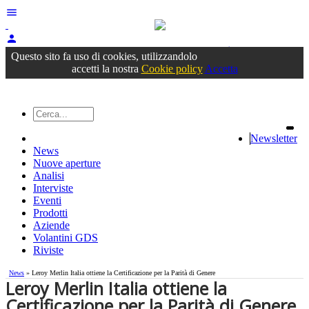
menu
person
Accedi
oppure registrati
Questo sito fa uso di cookies, utilizzandolo
accetti la nostra
Cookie policy
Accetta
Newsletter
News
Nuove aperture
Analisi
Interviste
Eventi
Prodotti
Aziende
Volantini GDS
Riviste
News
» Leroy Merlin Italia ottiene la Certificazione per la Parità di Genere
Leroy Merlin Italia ottiene la
Certificazione per la Parità di Genere