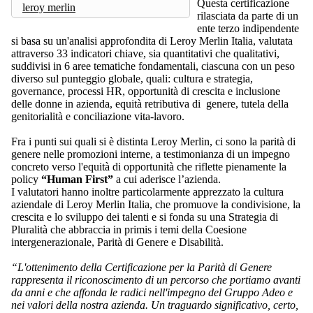
Questa certificazione
leroy merlin
rilasciata da parte di un
ente terzo indipendente
si basa su un'analisi approfondita di Leroy Merlin Italia, valutata
attraverso 33 indicatori chiave, sia quantitativi che qualitativi,
suddivisi in 6 aree tematiche fondamentali, ciascuna con un peso
diverso sul punteggio globale, quali: cultura e strategia,
governance, processi HR, opportunità di crescita e inclusione
delle donne in azienda, equità retributiva di genere, tutela della
genitorialità e conciliazione vita-lavoro.
Fra i punti sui quali si è distinta Leroy Merlin, ci sono la parità di
genere nelle promozioni interne, a testimonianza di un impegno
concreto verso l'equità di opportunità che riflette pienamente la
policy
“Human First”
a cui aderisce l’azienda.
I valutatori hanno inoltre particolarmente apprezzato la cultura
aziendale di Leroy Merlin Italia, che promuove la condivisione, la
crescita e lo sviluppo dei talenti e si fonda su una Strategia di
Pluralità che abbraccia in primis i temi della Coesione
intergenerazionale, Parità di Genere e Disabilità.
“L'ottenimento della Certificazione per la Parità di Genere
rappresenta il riconoscimento di un percorso che portiamo avanti
da anni e che affonda le radici nell'impegno del Gruppo Adeo e
nei valori della nostra azienda. Un traguardo significativo, certo,