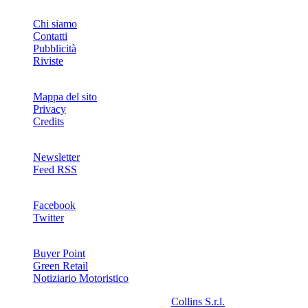
INFO
Chi siamo
Contatti
Pubblicità
Riviste
Mappa del sito
Privacy
Credits
Newsletter
Feed RSS
SOCIAL
Facebook
Twitter
NETWORKS
Buyer Point
Green Retail
Notiziario Motoristico
2008-2026© Riproduzione riservata -
Collins S.r.l.
- P.Iva