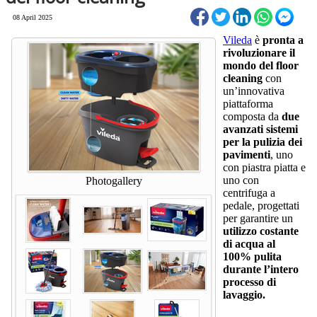
08 April 2025
Vileda
è
pronta a
rivoluzionare il
mondo del floor
cleaning
con
un’innovativa
piattaforma
composta da
due
avanzati sistemi
per la pulizia dei
pavimenti
, uno
con piastra piatta e
uno con
Photogallery
centrifuga a
pedale, progettati
per garantire un
utilizzo costante
di acqua al
100% pulita
durante l’intero
processo di
lavaggio.