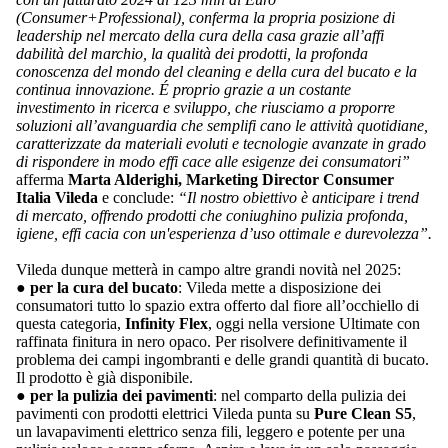
(Consumer+Professional), conferma la propria posizione di
leadership nel mercato della cura della casa grazie all’affi
dabilità del marchio, la qualità dei prodotti, la profonda
conoscenza del mondo del cleaning e della cura del bucato e la
continua innovazione. É proprio grazie a un costante
investimento in ricerca e sviluppo, che riusciamo a proporre
soluzioni all’avanguardia che semplifi cano le attività quotidiane,
caratterizzate da materiali evoluti e tecnologie avanzate in grado
di rispondere in modo effi cace alle esigenze dei consumatori”
afferma
Marta Alderighi, Marketing Director Consumer
Italia Vileda
e conclude:
“Il nostro obiettivo è anticipare i trend
di mercato, offrendo prodotti che coniughino pulizia profonda,
igiene, effi cacia con un'esperienza d’uso ottimale e durevolezza”.
Vileda dunque metterà in campo altre grandi novità nel 2025:
●
per la cura del bucato
: Vileda mette a disposizione dei
consumatori tutto lo spazio extra offerto dal fiore all’occhiello di
questa categoria,
Infinity Flex
, oggi nella versione Ultimate con
raffinata finitura in nero opaco. Per risolvere definitivamente il
problema dei campi ingombranti e delle grandi quantità di bucato.
Il prodotto è già disponibile.
●
per la pulizia dei pavimenti
: nel comparto della pulizia dei
pavimenti con prodotti elettrici Vileda punta su
Pure Clean S5
,
un lavapavimenti elettrico senza fili, leggero e potente per una