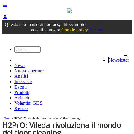
menu
person
Accedi
oppure registrati
Questo sito fa uso di cookies, utilizzandolo
accetti la nostra
Cookie policy
Accetta
Newsletter
News
Nuove aperture
Analisi
Interviste
Eventi
Prodotti
Aziende
Volantini GDS
Riviste
News
» H2PrO: Vileda rivoluziona il mondo del floor cleaning
H2PrO: Vileda rivoluziona il mondo
del floor cleaning