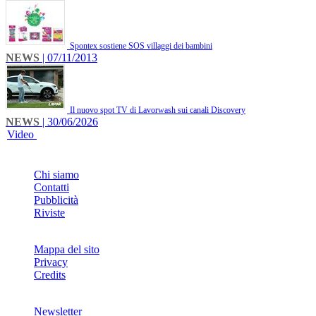
Spontex sostiene SOS villaggi dei bambini
NEWS
| 07/11/2013
Il nuovo spot TV di Lavorwash sui canali Discovery
NEWS
| 30/06/2026
Video
INFO
Chi siamo
Contatti
Pubblicità
Riviste
Mappa del sito
Privacy
Credits
Newsletter