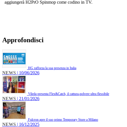
aggiungerà H2PrO Spinmop come codino in TV.
Approfondisci
HG rafforza la sua presenza in Italia
NEWS
| 10/06/2026
Vileda presenta Flex&Catch, il cattura-polvere ultra flessibile
NEWS
| 21/01/2026
Fulcron apre il suo primo Temporary Store a Milano
NEWS
| 16/12/2025