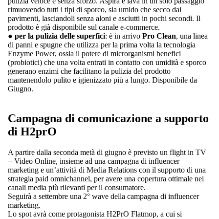
pulizia veloce e senza sforzo. Aspira e lava in un solo passaggio
rimuovendo tutti i tipi di sporco, sia umido che secco dai
pavimenti, lasciandoli senza aloni e asciutti in pochi secondi. Il
prodotto è già disponibile sul canale e-commerce.
●
per la pulizia delle superfici
: è in arrivo
Pro Clean
, una linea
di panni e spugne che utilizza per la prima volta la tecnologia
Enzyme Power, ossia il potere di microrganismi benefici
(probiotici) che una volta entrati in contatto con umidità e sporco
generano enzimi che facilitano la pulizia del prodotto
mantenendolo pulito e igienizzato più a lungo. Disponibile da
Giugno.
Campagna di comunicazione a supporto
di H2prO
A partire dalla seconda metà di giugno è previsto un flight in TV
+ Video Online, insieme ad una campagna di influencer
marketing e un’attività di Media Relations con il supporto di una
strategia paid omnichannel, per avere una copertura ottimale nei
canali media più rilevanti per il consumatore.
Seguirà a settembre una 2° wave della campagna di influencer
marketing.
Lo spot avrà come protagonista H2PrO Flatmop, a cui si