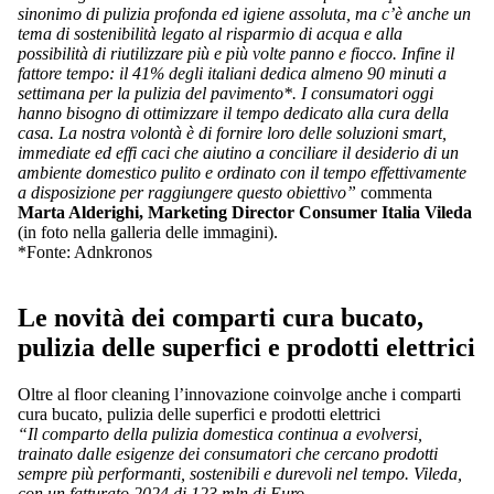
sinonimo di pulizia profonda ed igiene assoluta, ma c’è anche un
tema di sostenibilità legato al risparmio di acqua e alla
possibilità di riutilizzare più e più volte panno e fiocco. Infine il
fattore tempo: il 41% degli italiani dedica almeno 90 minuti a
settimana per la pulizia del pavimento*. I consumatori oggi
hanno bisogno di ottimizzare il tempo dedicato alla cura della
casa. La nostra volontà è di fornire loro delle soluzioni smart,
immediate ed effi caci che aiutino a conciliare il desiderio di un
ambiente domestico pulito e ordinato con il tempo effettivamente
a disposizione per raggiungere questo obiettivo”
commenta
Marta Alderighi, Marketing Director Consumer Italia Vileda
(in foto nella galleria delle immagini).
*Fonte: Adnkronos
Le novità dei comparti cura bucato,
pulizia delle superfici e prodotti elettrici
Oltre al floor cleaning l’innovazione coinvolge anche i comparti
cura bucato, pulizia delle superfici e prodotti elettrici
“Il comparto della pulizia domestica continua a evolversi,
trainato dalle esigenze dei consumatori che cercano prodotti
sempre più performanti, sostenibili e durevoli nel tempo. Vileda,
con un fatturato 2024 di 123 mln di Euro