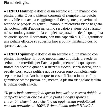
Più nel dettaglio:
●
H2PrO Flatmop
è dotato di un secchio e di un manico con
piastra piatta. Questo sistema consente di riempire il serbatoio
removibile con acqua e aggiungere il detergente per pavimenti
secondo le proprie esigenze. Il panno in microfibra viene bagnato
dai potenti getti d’acqua nel primo serbatoio e viene poi strizzato
nel secondo, garantendo la completa separazione dell’acqua pulita
da quella sporca. Il serbatoio, con una capacità di 1,2L, garantisce
una pulizia efficace su superfici fino a 60 m², limitando così lo
spreco d'acqua.
●
H2PrO Spinmop
è dotato di un secchio e di un manico con
piastra triangolare. Il nuovo meccanismo di pulizia prevede un
serbatoio removibile per l’acqua pulita, mentre l’acqua sporca
finisce nel secchio quando si strizza il fiocco, senza sforzo, con il
pedale. Così acqua pulita e acqua sporca sono completamente
separate tra loro. Anche in questo caso, Il fiocco in microfibra
garantisce ottime prestazioni, mentre la piastra triangolare facilita
la pulizia degli angoli.
“Il principale vantaggio di questa innovazione è senza dubbio la
completa separazione tra acqua pulita e acqua sporca in
entrambi i sistemi, cosa che fino ad oggi nessun prodotto sul
mercato garantiva al 100%. Prima di tutto quindi H2prO è