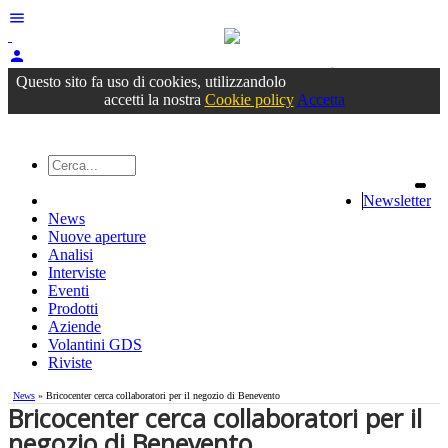
menu
person
Accedi
oppure registrati
Questo sito fa uso di cookies, utilizzandolo
accetti la nostra
Cookie policy
Accetta
Newsletter
News
Nuove aperture
Analisi
Interviste
Eventi
Prodotti
Aziende
Volantini GDS
Riviste
News
» Bricocenter cerca collaboratori per il negozio di Benevento
Bricocenter cerca collaboratori per il
negozio di Benevento