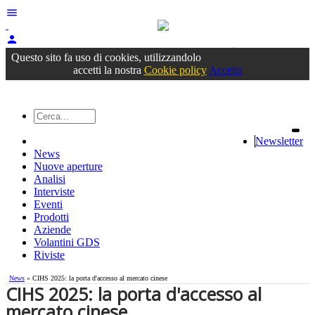
menu
person
Accedi
oppure registrati
Questo sito fa uso di cookies, utilizzandolo
accetti la nostra
Cookie policy
Accetta
Newsletter
News
Nuove aperture
Analisi
Interviste
Eventi
Prodotti
Aziende
Volantini GDS
Riviste
News
» CIHS 2025: la porta d'accesso al mercato cinese
CIHS 2025: la porta d'accesso al
mercato cinese