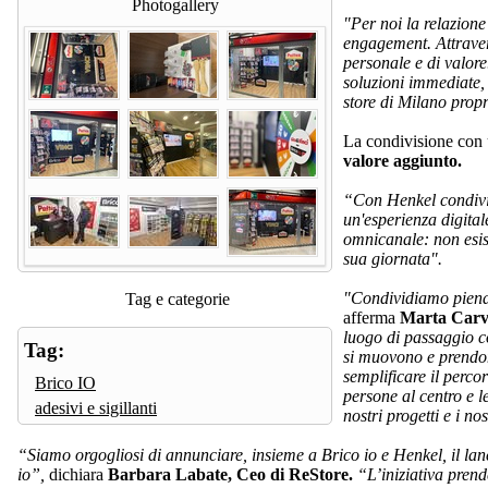
Photogallery
"Per noi la relazione 
engagement. Attraver
personale e di valore
soluzioni immediate, 
store di Milano propr
La condivisione con 
valore aggiunto.
“Con Henkel condividi
un'esperienza digital
omnicanale: non esis
sua giornata".
"Condividiamo piename
Tag e categorie
afferma
Marta Carve
luogo di passaggio co
Tag:
si muovono e prendon
semplificare il perco
Brico IO
persone al centro e l
adesivi e sigillanti
nostri progetti e i nos
“Siamo orgogliosi di annunciare, insieme a Brico io e Henkel, il lan
io”,
dichiara
Barbara Labate, Ceo di ReStore.
“L’iniziativa prend