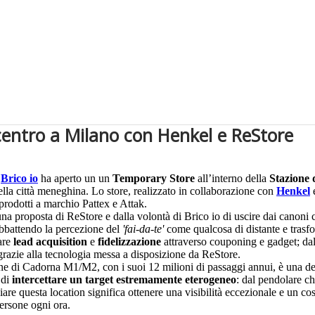
 centro a Milano con Henkel e ReStore
Brico io
ha aperto un un
Temporary Store
all’interno della
Stazione
ella città meneghina. Lo store, realizzato in collaborazione con
Henkel
prodotti a marchio Pattex e Attak.
na proposta di ReStore e dalla volontà di Brico io di uscire dai canoni cl
 abbattendo la percezione del
'fai-da-te'
come qualcosa di distante e trasfo
fare
lead acquisition
e
fidelizzazione
attraverso couponing e gadget; dall
grazie alla tecnologia messa a disposizione da ReStore.
one di Cadorna M1/M2, con i suoi 12 milioni di passaggi annui, è una de
 di
intercettare un target estremamente eterogeneo
: dal pendolare ch
diare questa location significa ottenere una visibilità eccezionale e un c
persone ogni ora.