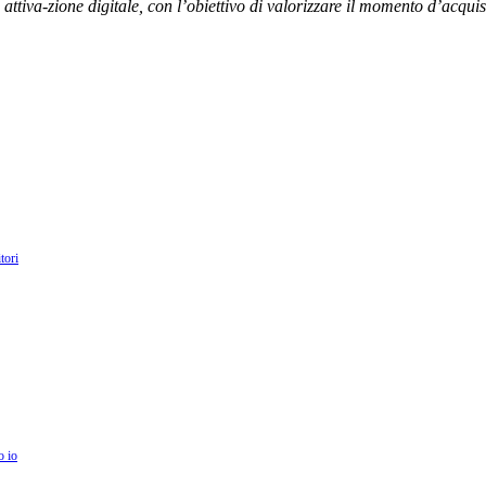
ttiva-zione digitale, con l’obiettivo di valorizzare il momento d’acquis
tori
o io