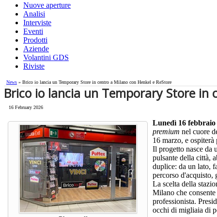
Nuove aperture
Analisi
Interviste
Eventi
Prodotti
Aziende
Volantini GDS
Riviste
News
» Brico io lancia un Temporary Store in centro a Milano con Henkel e ReStore
Brico io lancia un Temporary Store in
16 February 2026
Lunedì 16 febbraio
premium
nel cuore d
16 marzo, e ospiterà 
Il progetto nasce da u
pulsante della città,
duplice: da un lato, 
percorso d'acquisto, 
La scelta della stazi
Milano che consente
professionista. Presi
occhi di migliaia di 