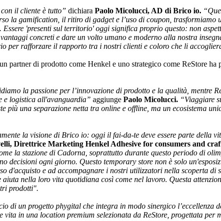
con il cliente è tutto”
dichiara
Paolo Micolucci, AD di Brico io.
“Ques
so la gamification, il ritiro di gadget e l’uso di coupon, trasformiamo
. Essere 'presenti sul territorio' oggi significa proprio questo: non aspe
vantaggi concreti e dare un volto umano e moderno alla nostra insegna. 
io per rafforzare il rapporto tra i nostri clienti e coloro che li accogli
un partner di prodotto come Henkel e uno strategico come ReStore ha p
amo la passione per l’innovazione di prodotto e la qualità, mentre ReSt
e e logistica all'avanguardia”
aggiunge
Paolo Micolucci.
“Viaggiare su
te più una separazione netta tra online e offline, ma un ecosistema u
nte la visione di Brico io: oggi il fai-da-te deve essere parte della v
lli, Direttrice Marketing Henkel Adhesive for consumers and craf
me la stazione di Cadorna, soprattutto durante questo periodo di olimpi
o decisioni ogni giorno. Questo temporary store non è solo un'esposizi
rso d'acquisto e ad accompagnare i nostri utilizzatori nella scoperta di
e aiuta nella loro vita quotidiana così come nel lavoro. Questa attenzione
tri prodotti".
cio di un progetto phygital che integra in modo sinergico l’eccellenza 
e vita in una location premium selezionata da ReStore, progettata per ma