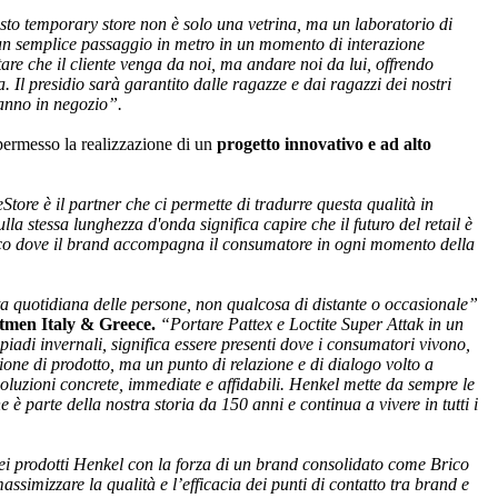
to temporary store non è solo una vetrina, ma un laboratorio di
 un semplice passaggio in metro in un momento di interazione
ttare che il cliente venga da noi, ma andare noi da lui, offrendo
Il presidio sarà garantito dalle ragazze e dai ragazzi dei nostri
eranno in negozio”.
ermesso la realizzazione di un
progetto innovativo e ad alto
ore è il partner che ci permette di tradurre questa qualità in
lla stessa lunghezza d'onda significa capire che il futuro del retail è
nico dove il brand accompagna il consumatore in ogni momento della
ita quotidiana delle persone, non qualcosa di distante o occasionale”
tmen Italy & Greece.
“Portare Pattex e Loctite Super Attak in un
adi invernali, significa essere presenti dove i consumatori vivono,
one di prodotto, ma un punto di relazione e di dialogo volto a
 soluzioni concrete, immediate e affidabili. Henkel mette da sempre le
 è parte della nostra storia da 150 anni e continua a vivere in tutti i
dei prodotti Henkel con la forza di un brand consolidato come Brico
ssimizzare la qualità e l’efficacia dei punti di contatto tra brand e