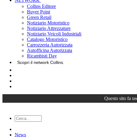
NETWORK
Collins Editore
Buyer Point
Green Retail
Notiziario Motoristico
Notiziario Attrezzature
Notiziario Veicoli Industriali
Catalogo Motoristico
Carrozzeria Autorizzata
Autofficina Autorizzata
Ricambisti Day
Scopri il network Collins.
Questo sito fa us
News