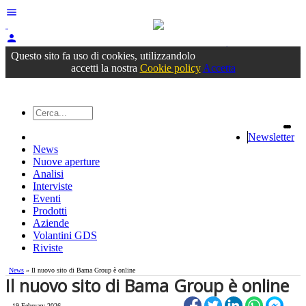
menu
person
Accedi
oppure registrati
Questo sito fa uso di cookies, utilizzandolo
accetti la nostra
Cookie policy
Accetta
Newsletter
News
Nuove aperture
Analisi
Interviste
Eventi
Prodotti
Aziende
Volantini GDS
Riviste
News
» Il nuovo sito di Bama Group è online
Il nuovo sito di Bama Group è online
19 February 2026