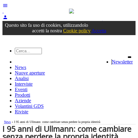
menu
person
Accedi
oppure registrati
Questo sito fa uso di cookies, utilizzandolo
accetti la nostra
Cookie policy
Accetta
Newsletter
News
Nuove aperture
Analisi
Interviste
Eventi
Prodotti
Aziende
Volantini GDS
Riviste
News
» I 95 anni di Ullmann: come cambiare senza perdere la propria identità
I 95 anni di Ullmann: come cambiare
senza perdere la propria identità