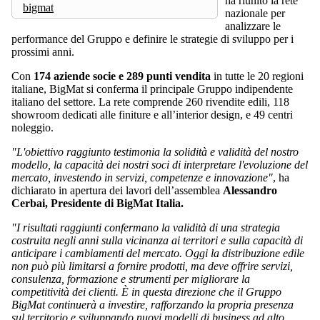
ha riunito la rete
bigmat
nazionale per
analizzare le
performance del Gruppo e definire le strategie di sviluppo per i
prossimi anni.
Con
174 aziende socie e 289 punti vendita
in tutte le 20 regioni
italiane, BigMat si conferma il principale Gruppo indipendente
italiano del settore. La rete comprende 260 rivendite edili, 118
showroom dedicati alle finiture e all’interior design, e 49 centri
noleggio.
"L'obiettivo raggiunto testimonia la solidità e validità del nostro
modello, la capacità dei nostri soci di interpretare l'evoluzione del
mercato, investendo in servizi, competenze e innovazione"
, ha
dichiarato in apertura dei lavori dell’assemblea
Alessandro
Cerbai, Presidente di BigMat Italia.
"I risultati raggiunti confermano la validità di una strategia
costruita negli anni sulla vicinanza ai territori e sulla capacità di
anticipare i cambiamenti del mercato. Oggi la distribuzione edile
non può più limitarsi a fornire prodotti, ma deve offrire servizi,
consulenza, formazione e strumenti per migliorare la
competitività dei clienti. È in questa direzione che il Gruppo
BigMat continuerà a investire, rafforzando la propria presenza
sul territorio e sviluppando nuovi modelli di business ad alto