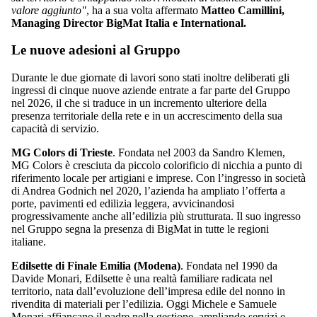
valore aggiunto"
, ha a sua volta affermato
Matteo Camillini,
Managing Director BigMat Italia e International.
Le nuove adesioni al Gruppo
Durante le due giornate di lavori sono stati inoltre deliberati gli
ingressi di cinque nuove aziende entrate a far parte del Gruppo
nel 2026, il che si traduce in un incremento ulteriore della
presenza territoriale della rete e in un accrescimento della sua
capacità di servizio.
MG Colors di Trieste
. Fondata nel 2003 da Sandro Klemen,
MG Colors è cresciuta da piccolo colorificio di nicchia a punto di
riferimento locale per artigiani e imprese. Con l’ingresso in società
di Andrea Godnich nel 2020, l’azienda ha ampliato l’offerta a
porte, pavimenti ed edilizia leggera, avvicinandosi
progressivamente anche all’edilizia più strutturata. Il suo ingresso
nel Gruppo segna la presenza di BigMat in tutte le regioni
italiane.
Edilsette di Finale Emilia (Modena)
. Fondata nel 1990 da
Davide Monari, Edilsette è una realtà familiare radicata nel
territorio, nata dall’evoluzione dell’impresa edile del nonno in
rivendita di materiali per l’edilizia. Oggi Michele e Samuele
Monari affiancano il padre nella gestione, ampliando servizi e