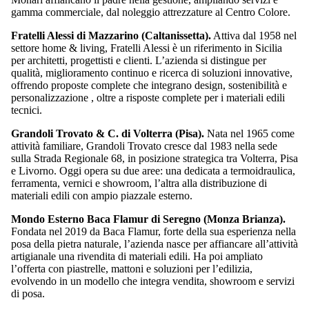
gamma commerciale, dal noleggio attrezzature al Centro Colore.
Fratelli Alessi di Mazzarino (Caltanissetta).
Attiva dal 1958 nel
settore home & living, Fratelli Alessi è un riferimento in Sicilia
per architetti, progettisti e clienti. L’azienda si distingue per
qualità, miglioramento continuo e ricerca di soluzioni innovative,
offrendo proposte complete che integrano design, sostenibilità e
personalizzazione , oltre a risposte complete per i materiali edili
tecnici.
Grandoli Trovato & C. di Volterra (Pisa).
Nata nel 1965 come
attività familiare, Grandoli Trovato cresce dal 1983 nella sede
sulla Strada Regionale 68, in posizione strategica tra Volterra, Pisa
e Livorno. Oggi opera su due aree: una dedicata a termoidraulica,
ferramenta, vernici e showroom, l’altra alla distribuzione di
materiali edili con ampio piazzale esterno.
Mondo Esterno Baca Flamur di Seregno (Monza Brianza).
Fondata nel 2019 da Baca Flamur, forte della sua esperienza nella
posa della pietra naturale, l’azienda nasce per affiancare all’attività
artigianale una rivendita di materiali edili. Ha poi ampliato
l’offerta con piastrelle, mattoni e soluzioni per l’edilizia,
evolvendo in un modello che integra vendita, showroom e servizi
di posa.