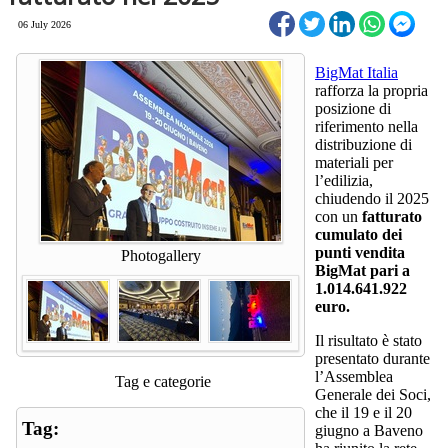
06 July 2026
BigMat Italia
rafforza la propria
posizione di
riferimento nella
distribuzione di
materiali per
l’edilizia,
chiudendo il 2025
con un
fatturato
cumulato dei
punti vendita
Photogallery
BigMat pari a
1.014.641.922
euro.
Il risultato è stato
presentato durante
l’Assemblea
Tag e categorie
Generale dei Soci,
che il 19 e il 20
Tag:
giugno a Baveno