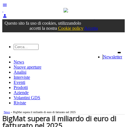
menu
person
Accedi
oppure registrati
Questo sito fa uso di cookies, utilizzandolo
accetti la nostra
Cookie policy
Accetta
Newsletter
News
Nuove aperture
Analisi
Interviste
Eventi
Prodotti
Aziende
Volantini GDS
Riviste
News
» BigMat supera il miliardo di euro di fatturato nel 2025
BigMat supera il miliardo di euro di
fatturato nel 2025