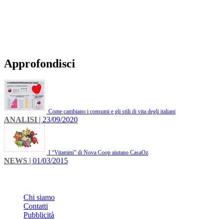
Approfondisci
Come cambiano i consumi e gli stili di vita degli italiani
ANALISI
| 23/09/2020
I “Vitamini” di Nova Coop aiutano CasaOz
NEWS
| 01/03/2015
INFO
Chi siamo
Contatti
Pubblicità