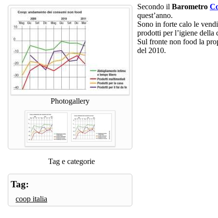
Secondo il
Barometro
Co
quest’anno.
Sono in forte calo le vendi
prodotti per l’igiene della
Sul fronte non food la prop
del 2010.
Photogallery
Tag e categorie
Tag:
coop italia