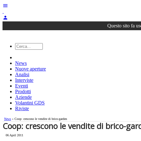
menu
person
Questo sito fa us
News
Nuove aperture
Analisi
Interviste
Eventi
Prodotti
Aziende
Volantini GDS
Riviste
News
» Coop: crescono le vendite di brico-garden
Coop: crescono le vendite di brico-gar
06 April 2011