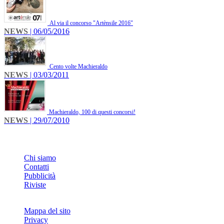
Al via il concorso "Artènsile 2016"
NEWS
| 06/05/2016
Cento volte Machieraldo
NEWS
| 03/03/2011
Machieraldo, 100 di questi concorsi!
NEWS
| 29/07/2010
INFO
Chi siamo
Contatti
Pubblicità
Riviste
Mappa del sito
Privacy