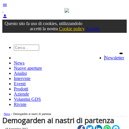
menu
person
Accedi
oppure registrati
Questo sito fa uso di cookies, utilizzandolo
accetti la nostra
Cookie policy
Accetta
Newsletter
News
Nuove aperture
Analisi
Interviste
Eventi
Prodotti
Aziende
Volantini GDS
Riviste
News
» Demogarden ai nastri di partenza
Demogarden ai nastri di partenza
18 September 2012