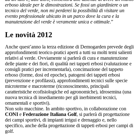
erboso ideale per le dimostrazioni. Se fossi un giardiniere o un
tecnico del verde, non mi perderei la possibilità di visitare un
evento professionale ubicato in un parco dove la cura e la
manutenzione del verde è veramente unica e ottimale
.”
Le novità 2012
Anche quest’anno la terza edizione di Demogarden prevede degli
approfondimenti teorico-pratici aperti a tutti su molti temi salienti
relativi al verde. Ovviamente si parlerà di cura e manutenzione
delle piante e dei fiori, di qualità nei tappeti erbosi (valutazione e
consigli pratici per incrementarla), concimazione del tappeto
erboso (forme, dosi ed epoche), patogeni dei tappeti erbosi
(prevenzione e profilassi), approfondimenti tecnici sulle specie
microterme e macroterme (riconoscimento, principali
caratteristiche ecofisiologiche ed agronomiche), idrosemina (una
nuova tecnica di insediamento per gli inerbimenti tecnici,
ornamentali e sportivi).
Non solo macchine. In ambito sportivo, in collaborazione con
CONI
e
Federazione Italiana Golf
, si parlerà di progettazione
dei campi sportivi, di impianti irrigui e drenaggio e, nello
specifico, anche della progettazione di tappeti erbosi per campi di
golf.