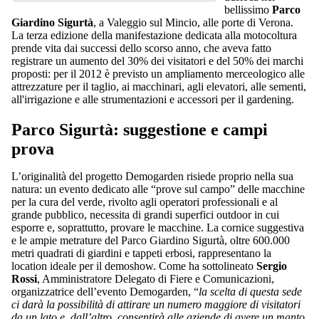
bellissimo
Parco
Giardino Sigurtà
, a Valeggio sul Mincio, alle porte di Verona.
La terza edizione della manifestazione dedicata alla motocoltura
prende vita dai successi dello scorso anno, che aveva fatto
registrare un aumento del 30% dei visitatori e del 50% dei marchi
proposti: per il 2012 è previsto un ampliamento merceologico alle
attrezzature per il taglio, ai macchinari, agli elevatori, alle sementi,
all'irrigazione e alle strumentazioni e accessori per il gardening.
Parco Sigurtà: suggestione e campi
prova
L’originalità del progetto Demogarden risiede proprio nella sua
natura: un evento dedicato alle “prove sul campo” delle macchine
per la cura del verde, rivolto agli operatori professionali e al
grande pubblico, necessita di grandi superfici outdoor in cui
esporre e, soprattutto, provare le macchine. La cornice suggestiva
e le ampie metrature del Parco Giardino Sigurtà, oltre 600.000
metri quadrati di giardini e tappeti erbosi, rappresentano la
location ideale per il demoshow. Come ha sottolineato
Sergio
Rossi
, Amministratore Delegato di Fiere e Comunicazioni,
organizzatrice dell’evento Demogarden, “
la scelta di questa sede
ci darà la possibilità di attirare un numero maggiore di visitatori
da un lato e, dall’altro, consentirà alle aziende di avere un manto