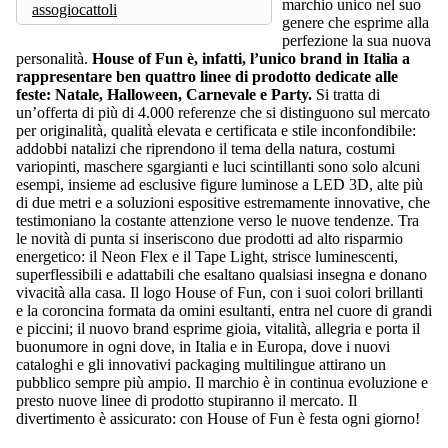
marchio unico nel suo
assogiocattoli
genere che esprime alla
perfezione la sua nuova
personalità.
House of Fun è, infatti, l’unico brand in Italia a
rappresentare ben quattro linee di prodotto dedicate alle
feste: Natale, Halloween, Carnevale e Party.
Si tratta di
un’offerta di più di 4.000 referenze che si distinguono sul mercato
per originalità, qualità elevata e certificata e stile inconfondibile:
addobbi natalizi che riprendono il tema della natura, costumi
variopinti, maschere sgargianti e luci scintillanti sono solo alcuni
esempi, insieme ad esclusive figure luminose a LED 3D, alte più
di due metri e a soluzioni espositive estremamente innovative, che
testimoniano la costante attenzione verso le nuove tendenze. Tra
le novità di punta si inseriscono due prodotti ad alto risparmio
energetico: il Neon Flex e il Tape Light, strisce luminescenti,
superflessibili e adattabili che esaltano qualsiasi insegna e donano
vivacità alla casa. Il logo House of Fun, con i suoi colori brillanti
e la coroncina formata da omini esultanti, entra nel cuore di grandi
e piccini; il nuovo brand esprime gioia, vitalità, allegria e porta il
buonumore in ogni dove, in Italia e in Europa, dove i nuovi
cataloghi e gli innovativi packaging multilingue attirano un
pubblico sempre più ampio. Il marchio è in continua evoluzione e
presto nuove linee di prodotto stupiranno il mercato. Il
divertimento è assicurato: con House of Fun è festa ogni giorno!