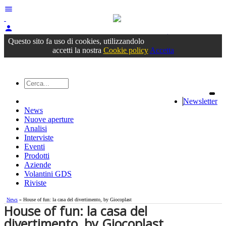
menu
person
Accedi
oppure registrati
Questo sito fa uso di cookies, utilizzandolo
accetti la nostra
Cookie policy
Accetta
Newsletter
News
Nuove aperture
Analisi
Interviste
Eventi
Prodotti
Aziende
Volantini GDS
Riviste
News
» House of fun: la casa del divertimento, by Giocoplast
House of fun: la casa del
divertimento, by Giocoplast