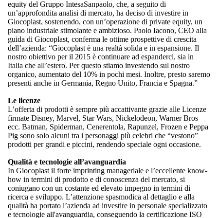
equity del Gruppo IntesaSanpaolo, che, a seguito di
un’approfondita analisi di mercato, ha deciso di investire in
Giocoplast, sostenendo, con un’operazione di private equity, un
piano industriale stimolante e ambizioso. Paolo Iacono, CEO alla
guida di Giocoplast, conferma le ottime prospettive di crescita
dell’azienda: “Giocoplast è una realtà solida e in espansione. Il
nostro obiettivo per il 2015 è continuare ad espanderci, sia in
Italia che all’estero. Per questo stiamo investendo sul nostro
organico, aumentato del 10% in pochi mesi. Inoltre, presto saremo
presenti anche in Germania, Regno Unito, Francia e Spagna.”
Le licenze
L’offerta di prodotti è sempre più accattivante grazie alle Licenze
firmate Disney, Marvel, Star Wars, Nickelodeon, Warner Bros
ecc. Batman, Spiderman, Cenerentola, Rapunzel, Frozen e Peppa
Pig sono solo alcuni tra i personaggi più celebri che “vestono”
prodotti per grandi e piccini, rendendo speciale ogni occasione.
Qualità e tecnologie all’avanguardia
In Giocoplast il forte imprinting manageriale e l’eccellente know-
how in termini di prodotto e di conoscenza del mercato, si
coniugano con un costante ed elevato impegno in termini di
ricerca e sviluppo. L’attenzione spasmodica al dettaglio e alla
qualità ha portato l’azienda ad investire in personale specializzato
e tecnologie all'avanguardia, conseguendo la certificazione ISO