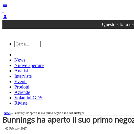
menu
person
Questo sito fa us
News
Nuove aperture
Analisi
Interviste
Eventi
Prodotti
Aziende
Volantini GDS
Riviste
News
» Bunnings ha aperto il suo primo negozio in Gran Bretagna
Bunnings ha aperto il suo primo nego
02 February 2017