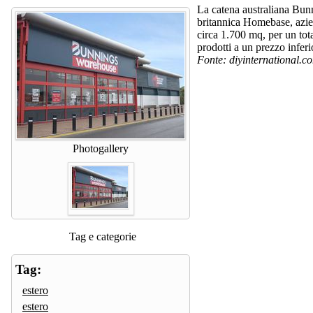
L
a catena
australiana
Bun
britannica Homebase, azie
circa
1.
700
mq
, per un tot
prodotti a un prezzo inferi
Fonte:
diyinternational.c
Photogallery
Tag e categorie
Tag:
estero
estero