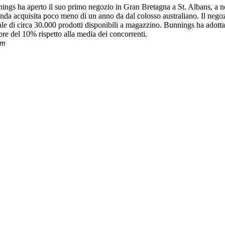
nings
ha aperto
il suo primo negozio
in Gran Bretagna
a St. Albans
, a 
nda acquisita poco meno di un anno da dal colosso australiano.
Il
nego
ale di circa
30.
000
prodotti disponibili
a magazzino. Bunnings
ha adott
ore del 10% rispetto alla media dei concorrenti.
om