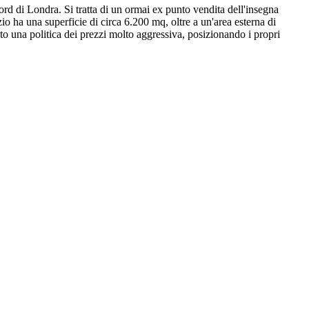
nord di
Londra.
Si tratta di un ormai ex punto vendita dell'insegna
zio
ha
una superficie di
circa 6.
200
mq, oltre a un'area esterna di
ato
una politica dei prezzi
molto
aggressiva
, posizionando i propri