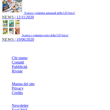
Scarica i volantini autunnali della GD brico!
NEWS
| 12/11/2020
Scarica i volantini estivi della GD brico!
NEWS
| 19/06/2020
INFO
Chi siamo
Contatti
Pubblicità
Riviste
Mappa del sito
Privacy
Credits
Newsletter
Feed RSS