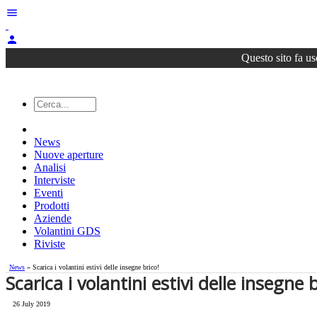
menu
person
Questo sito fa us
News
Nuove aperture
Analisi
Interviste
Eventi
Prodotti
Aziende
Volantini GDS
Riviste
News
» Scarica i volantini estivi delle insegne brico!
Scarica i volantini estivi delle insegne b
26 July 2019