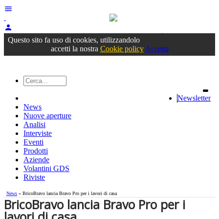
menu
person
Accedi
oppure registrati
Questo sito fa uso di cookies, utilizzandolo
accetti la nostra
Cookie policy
Accetta
Newsletter
News
Nuove aperture
Analisi
Interviste
Eventi
Prodotti
Aziende
Volantini GDS
Riviste
News
» BricoBravo lancia Bravo Pro per i lavori di casa
BricoBravo lancia Bravo Pro per i
lavori di casa