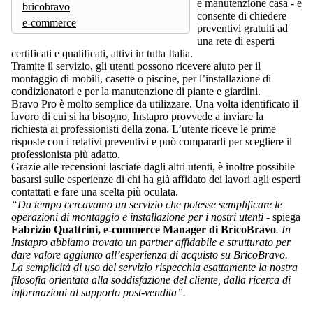
e manutenzione casa - e
bricobravo
consente di chiedere
e-commerce
preventivi gratuiti ad
una rete di esperti
certificati e qualificati, attivi in tutta Italia.
Tramite il servizio, gli utenti possono ricevere aiuto per il
montaggio di mobili, casette o piscine, per l’installazione di
condizionatori e per la manutenzione di piante e giardini.
Bravo Pro è molto semplice da utilizzare. Una volta identificato il
lavoro di cui si ha bisogno, Instapro provvede a inviare la
richiesta ai professionisti della zona. L’utente riceve le prime
risposte con i relativi preventivi e può compararli per scegliere il
professionista più adatto.
Grazie alle recensioni lasciate dagli altri utenti, è inoltre possibile
basarsi sulle esperienze di chi ha già affidato dei lavori agli esperti
contattati e fare una scelta più oculata.
“Da tempo cercavamo un servizio che potesse semplificare le
operazioni di montaggio e installazione per i nostri utenti
- spiega
Fabrizio Quattrini, e-commerce Manager di BricoBravo
. In
Instapro abbiamo trovato un partner affidabile e strutturato per
dare valore aggiunto all’esperienza di acquisto su BricoBravo.
La semplicità di uso del servizio rispecchia esattamente la nostra
filosofia orientata alla soddisfazione del cliente, dalla ricerca di
informazioni al supporto post-vendita”.